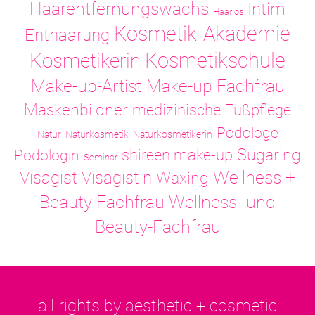
Haarentfernungswachs
Intim
Haarlos
Kosmetik-Akademie
Enthaarung
Kosmetikschule
Kosmetikerin
Make-up-Artist
Make-up Fachfrau
Maskenbildner
medizinische Fußpflege
Podologe
Natur
Naturkosmetik
Naturkosmetikerin
Sugaring
shireen make-up
Podologin
Seminar
Visagistin
Wellness +
Visagist
Waxing
Wellness- und
Beauty Fachfrau
Beauty-Fachfrau
all rights by aesthetic + cosmetic