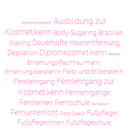
Ausbildung zur
Apothekenkosmetik
Kosmetikerin
Body-Sugaring
Brazilian
Dauerhafte Haarentfernung
Waxing
Diplomkosmetikerin
Depilation
Elastique
Ernährungs-Fachfrau/mann
Ernährungsberater/in
Farb- und Stilberaterin
Fernlehrgang zur
Fernlehrgang
Kosmetikerin
Fernlehrgänge
Fernlernen
Fernschule
Fernstudium
Fernunterricht
Fußpfleger
Food Coach
Fußpflegerinnen
Fußpflegeschule