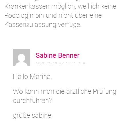
Krankenkassen möglich, weil ich keine
Podologin bin und nicht über eine
Kassenzulassung verfüge.
A
Sabine Benner
12/07/2019 UM 11:41 UHR
Hallo Marina,
Wo kann man die ärztliche Prüfung
durchführen?
grüße sabine