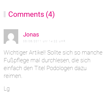
Comments (4)
A
Jonas
03/08/2011 UM 14:22 UHR
Wichtiger Artikel! Sollte sich so manche
Fußpflege mal durchlesen, die sich
einfach den Titel Podologen dazu
reimen.
Lg