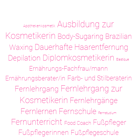
Ausbildung zur
Apothekenkosmetik
Kosmetikerin
Body-Sugaring
Brazilian
Dauerhafte Haarentfernung
Waxing
Diplomkosmetikerin
Depilation
Elastique
Ernährungs-Fachfrau/mann
Ernährungsberater/in
Farb- und Stilberaterin
Fernlehrgang zur
Fernlehrgang
Kosmetikerin
Fernlehrgänge
Fernlernen
Fernschule
Fernstudium
Fernunterricht
Fußpfleger
Food Coach
Fußpflegerinnen
Fußpflegeschule