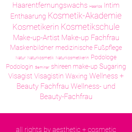
Haarentfernungswachs
Intim
Haarlos
Kosmetik-Akademie
Enthaarung
Kosmetikschule
Kosmetikerin
Make-up-Artist
Make-up Fachfrau
Maskenbildner
medizinische Fußpflege
Podologe
Natur
Naturkosmetik
Naturkosmetikerin
Sugaring
shireen make-up
Podologin
Seminar
Visagistin
Wellness +
Visagist
Waxing
Wellness- und
Beauty Fachfrau
Beauty-Fachfrau
all rights by aesthetic + cosmetic