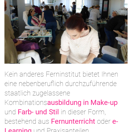
Kein anderes Ferninstitut bietet Ihnen
eine nebenberuflich durchzuführende
staatlich zugelassene
Kombinations
ausbildung in Make-up
und
Farb- und Stil
in dieser Form,
bestehend aus
Fernunterricht
oder
e-
Learning
und Praxisanteilen.