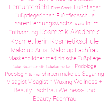
Fernunterricht
Fußpfleger
Food Coach
Fußpflegerinnen
Fußpflegeschule
Haarentfernungswachs
Intim
Haarlos
Kosmetik-Akademie
Enthaarung
Kosmetikschule
Kosmetikerin
Make-up-Artist
Make-up Fachfrau
Maskenbildner
medizinische Fußpflege
Podologe
Natur
Naturkosmetik
Naturkosmetikerin
Sugaring
shireen make-up
Podologin
Seminar
Visagistin
Wellness +
Visagist
Waxing
Wellness- und
Beauty Fachfrau
Beauty-Fachfrau