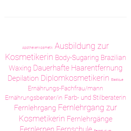
Ausbildung zur
Apothekenkosmetik
Kosmetikerin
Body-Sugaring
Brazilian
Dauerhafte Haarentfernung
Waxing
Diplomkosmetikerin
Depilation
Elastique
Ernährungs-Fachfrau/mann
Ernährungsberater/in
Farb- und Stilberaterin
Fernlehrgang zur
Fernlehrgang
Kosmetikerin
Fernlehrgänge
Fernlernen
Fernschule
Fernstudium