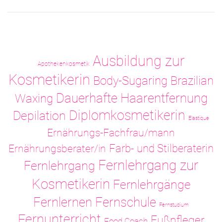
Ausbildung zur
Apothekenkosmetik
Kosmetikerin
Body-Sugaring
Brazilian
Dauerhafte Haarentfernung
Waxing
Diplomkosmetikerin
Depilation
Elastique
Ernährungs-Fachfrau/mann
Ernährungsberater/in
Farb- und Stilberaterin
Fernlehrgang zur
Fernlehrgang
Kosmetikerin
Fernlehrgänge
Fernlernen
Fernschule
Fernstudium
Fernunterricht
Fußpfleger
Food Coach