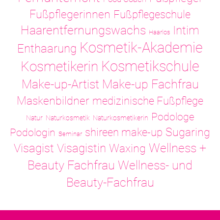
Fußpflegerinnen
Fußpflegeschule
Haarentfernungswachs
Intim
Haarlos
Kosmetik-Akademie
Enthaarung
Kosmetikschule
Kosmetikerin
Make-up-Artist
Make-up Fachfrau
Maskenbildner
medizinische Fußpflege
Podologe
Natur
Naturkosmetik
Naturkosmetikerin
Sugaring
shireen make-up
Podologin
Seminar
Visagistin
Wellness +
Visagist
Waxing
Wellness- und
Beauty Fachfrau
Beauty-Fachfrau