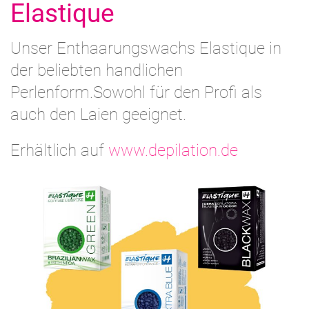
Elastique
Unser Enthaarungswachs Elastique in
der beliebten handlichen
Perlenform.Sowohl für den Profi als
auch den Laien geeignet.
Erhältlich auf
www.depilation.de