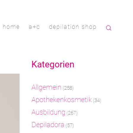
home
a+c
depilation shop
Kategorien
Allgemein
(258)
Apothekenkosmetik
(34)
Ausbildung
(267)
Depiladora
(57)