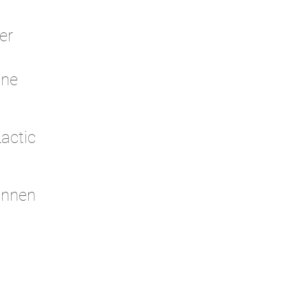
er
ine
actic
innen