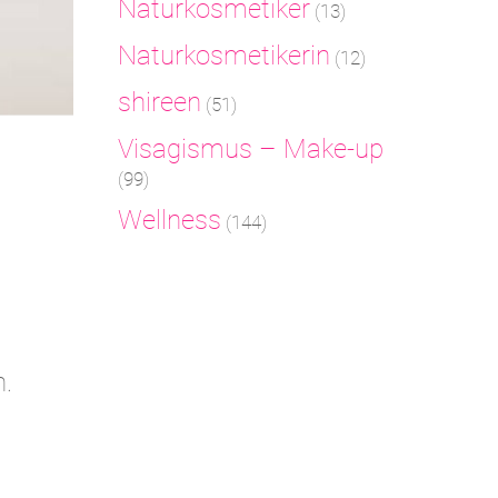
Naturkosmetiker
(13)
Naturkosmetikerin
(12)
shireen
(51)
Visagismus – Make-up
(99)
Wellness
(144)
n.