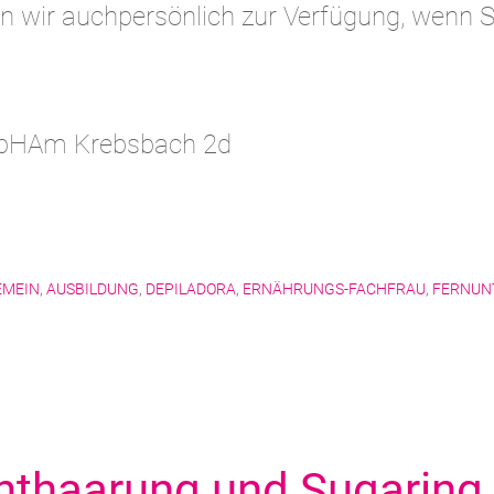
n wir auchpersönlich zur Verfügung, wenn S
mbHAm Krebsbach 2d
EMEIN
,
AUSBILDUNG
,
DEPILADORA
,
ERNÄHRUNGS-FACHFRAU
,
FERNUN
thaarung und Sugaring