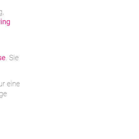
g,
ing
se
. Sie
ur eine
ige