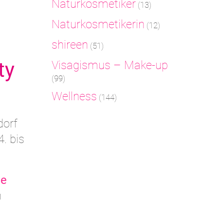
Naturkosmetiker
(13)
Naturkosmetikerin
(12)
shireen
(51)
ty
Visagismus – Make-up
(99)
Wellness
(144)
dorf
. bis
te
n