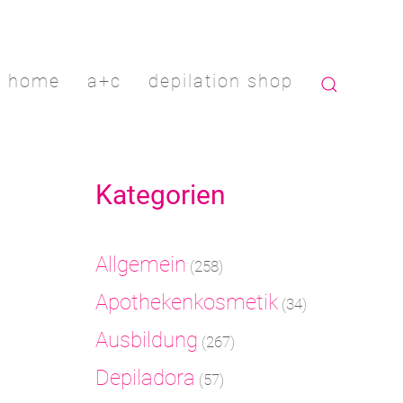
home
a+c
depilation shop
Kategorien
Allgemein
(258)
Apothekenkosmetik
(34)
Ausbildung
(267)
Depiladora
(57)