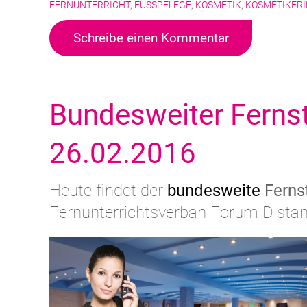
FERNUNTERRICHT
,
FUSSPFLEGE
,
KOSMETIK
,
KOSMETIKERI
Schreibe einen Kommentar
Bundesweiter Fernst
26.02.2016
Heute findet der
bundesweite
Ferns
Fernunterrichtsverban Forum Dista