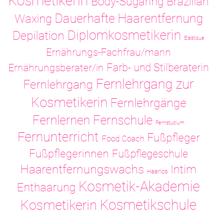
Kosmetikerin
Body-Sugaring
Brazilian
Dauerhafte Haarentfernung
Waxing
Diplomkosmetikerin
Depilation
Elastique
Ernährungs-Fachfrau/mann
Ernährungsberater/in
Farb- und Stilberaterin
Fernlehrgang zur
Fernlehrgang
Kosmetikerin
Fernlehrgänge
Fernlernen
Fernschule
Fernstudium
Fernunterricht
Fußpfleger
Food Coach
Fußpflegerinnen
Fußpflegeschule
Haarentfernungswachs
Intim
Haarlos
Kosmetik-Akademie
Enthaarung
Kosmetikschule
Kosmetikerin