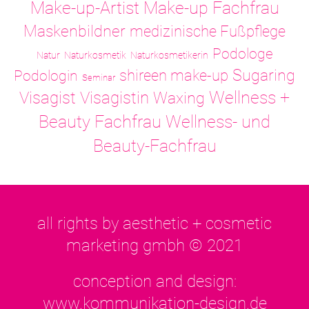
Make-up-Artist
Make-up Fachfrau
Maskenbildner
medizinische Fußpflege
Podologe
Natur
Naturkosmetik
Naturkosmetikerin
Sugaring
shireen make-up
Podologin
Seminar
Visagistin
Wellness +
Visagist
Waxing
Wellness- und
Beauty Fachfrau
Beauty-Fachfrau
all rights by aesthetic + cosmetic
marketing gmbh © 2021
conception and design:
www.kommunikation-design.de