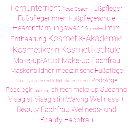
Fernunterricht
Fußpfleger
Food Coach
Fußpflegerinnen
Fußpflegeschule
Haarentfernungswachs
Intim
Haarlos
Kosmetik-Akademie
Enthaarung
Kosmetikschule
Kosmetikerin
Make-up-Artist
Make-up Fachfrau
Maskenbildner
medizinische Fußpflege
Podologe
Natur
Naturkosmetik
Naturkosmetikerin
Sugaring
shireen make-up
Podologin
Seminar
Visagistin
Wellness +
Visagist
Waxing
Wellness- und
Beauty Fachfrau
Beauty-Fachfrau