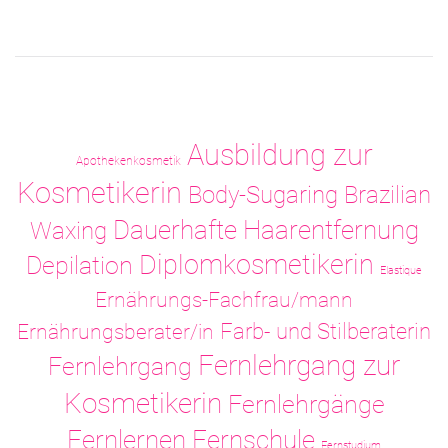
Ausbildung zur
Apothekenkosmetik
Kosmetikerin
Body-Sugaring
Brazilian
Dauerhafte Haarentfernung
Waxing
Diplomkosmetikerin
Depilation
Elastique
Ernährungs-Fachfrau/mann
Ernährungsberater/in
Farb- und Stilberaterin
Fernlehrgang zur
Fernlehrgang
Kosmetikerin
Fernlehrgänge
Fernlernen
Fernschule
Fernstudium