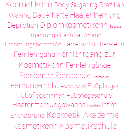
Kosmetikerin
Body-Sugaring
Brazilian
Dauerhafte Haarentfernung
Waxing
Diplomkosmetikerin
Depilation
Elastique
Ernährungs-Fachfrau/mann
Ernährungsberater/in
Farb- und Stilberaterin
Fernlehrgang zur
Fernlehrgang
Kosmetikerin
Fernlehrgänge
Fernlernen
Fernschule
Fernstudium
Fernunterricht
Fußpfleger
Food Coach
Fußpflegerinnen
Fußpflegeschule
Haarentfernungswachs
Intim
Haarlos
Kosmetik-Akademie
Enthaarung
Kosmetikschule
Kosmetikerin