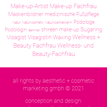
Make-up-Artist
Make-up Fachfrau
Maskenbildner
medizinische Fußpflege
Podologe
Natur
Naturkosmetik
Naturkosmetikerin
Sugaring
shireen make-up
Podologin
Seminar
Visagistin
Wellness +
Visagist
Waxing
Wellness- und
Beauty Fachfrau
Beauty-Fachfrau
all rights by aesthetic + cosmetic
marketing gmbh © 2021
conception and design: