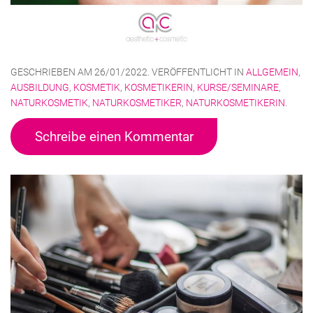
GESCHRIEBEN AM
26/01/2022
. VERÖFFENTLICHT IN
ALLGEMEIN
,
AUSBILDUNG
,
KOSMETIK
,
KOSMETIKERIN
,
KURSE/SEMINARE
,
NATURKOSMETIK
,
NATURKOSMETIKER
,
NATURKOSMETIKERIN
.
Schreibe einen Kommentar