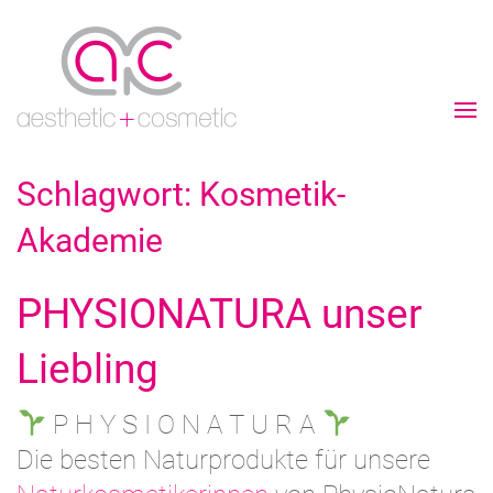
Schlagwort:
Kosmetik-
Akademie
PHYSIONATURA unser
Liebling
P H Y S I O N A T U R A
Die besten Naturprodukte für unsere