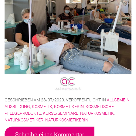
GESCHRIEBEN AM
23/07/2020
. VERÖFFENTLICHT IN
ALLGEMEIN
,
AUSBILDUNG
,
KOSMETIK
,
KOSMETIKERIN
,
KOSMETISCHE
PFLEGEPRODUKTE
,
KURSE/SEMINARE
,
NATURKOSMETIK
,
NATURKOSMETIKER
,
NATURKOSMETIKERIN
.
Schreibe einen Kommentar