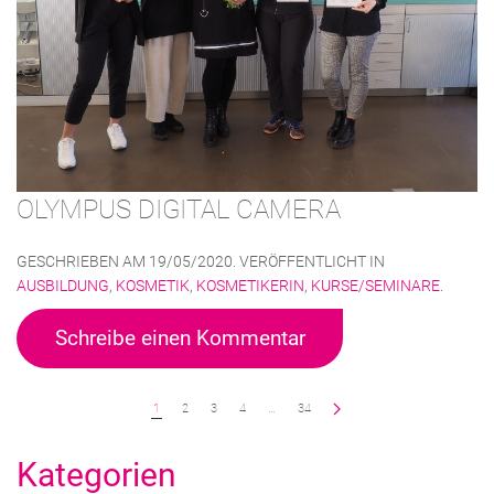
OLYMPUS DIGITAL CAMERA
GESCHRIEBEN AM
19/05/2020
. VERÖFFENTLICHT IN
AUSBILDUNG
,
KOSMETIK
,
KOSMETIKERIN
,
KURSE/SEMINARE
.
Schreibe einen Kommentar
1
2
3
4
…
34
Kategorien