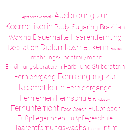
Ausbildung zur
Apothekenkosmetik
Kosmetikerin
Body-Sugaring
Brazilian
Dauerhafte Haarentfernung
Waxing
Diplomkosmetikerin
Depilation
Elastique
Ernährungs-Fachfrau/mann
Ernährungsberater/in
Farb- und Stilberaterin
Fernlehrgang zur
Fernlehrgang
Kosmetikerin
Fernlehrgänge
Fernlernen
Fernschule
Fernstudium
Fernunterricht
Fußpfleger
Food Coach
Fußpflegerinnen
Fußpflegeschule
Haarentfernungswachs
Intim
Haarlos