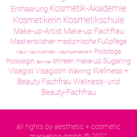
Kosmetik-Akademie
Enthaarung
Kosmetikschule
Kosmetikerin
Make-up-Artist
Make-up Fachfrau
Maskenbildner
medizinische Fußpflege
Podologe
Natur
Naturkosmetik
Naturkosmetikerin
Sugaring
shireen make-up
Podologin
Seminar
Visagistin
Wellness +
Visagist
Waxing
Wellness- und
Beauty Fachfrau
Beauty-Fachfrau
all rights by aesthetic + cosmetic
marketing gmbh © 2021