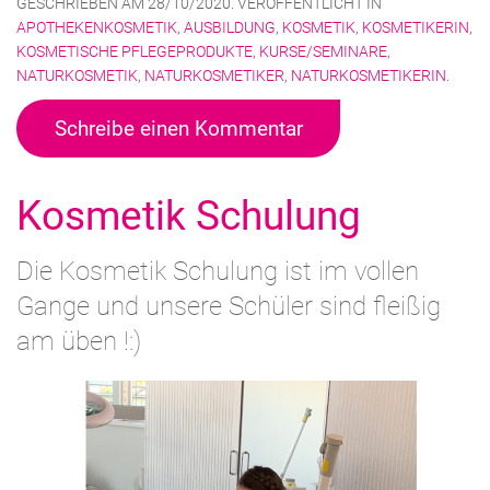
GESCHRIEBEN AM
28/10/2020
. VERÖFFENTLICHT IN
APOTHEKENKOSMETIK
,
AUSBILDUNG
,
KOSMETIK
,
KOSMETIKERIN
,
KOSMETISCHE PFLEGEPRODUKTE
,
KURSE/SEMINARE
,
NATURKOSMETIK
,
NATURKOSMETIKER
,
NATURKOSMETIKERIN
.
Schreibe einen Kommentar
Kosmetik Schulung
Die Kosmetik Schulung ist im vollen
Gange und unsere Schüler sind fleißig
am üben !:)