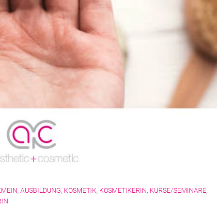
EMEIN
,
AUSBILDUNG
,
KOSMETIK
,
KOSMETIKERIN
,
KURSE/SEMINARE
,
RIN
.