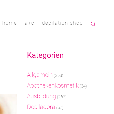
home
a+c
depilation shop
Kategorien
Allgemein
(258)
Apothekenkosmetik
(34)
Ausbildung
(267)
Depiladora
(57)