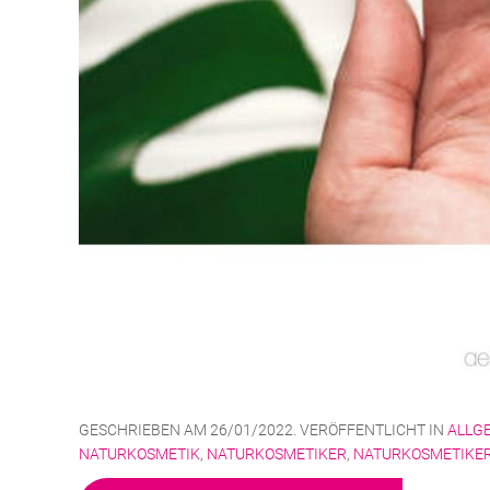
GESCHRIEBEN AM
26/01/2022
. VERÖFFENTLICHT IN
ALLG
NATURKOSMETIK
,
NATURKOSMETIKER
,
NATURKOSMETIKE