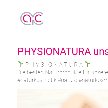
PHYSIONATURA unse
P H Y S I O N A T U R A
Die besten Naturprodukte für unser
#naturkosmetik #nature #naturkosm