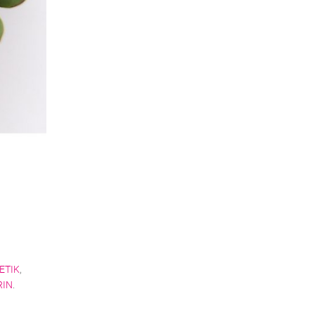
ETIK
,
RIN
.