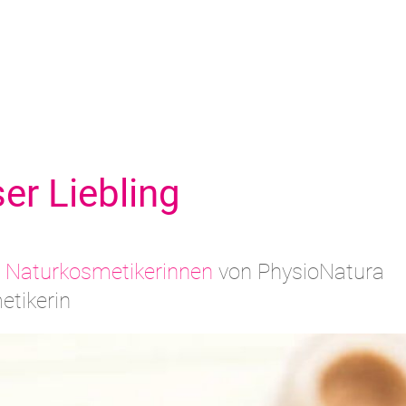
r Liebling
e
Naturkosmetikerinnen
von PhysioNatura
etikerin