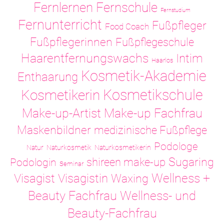
Fernlernen
Fernschule
Fernstudium
Fernunterricht
Fußpfleger
Food Coach
Fußpflegerinnen
Fußpflegeschule
Haarentfernungswachs
Intim
Haarlos
Kosmetik-Akademie
Enthaarung
Kosmetikschule
Kosmetikerin
Make-up-Artist
Make-up Fachfrau
Maskenbildner
medizinische Fußpflege
Podologe
Natur
Naturkosmetik
Naturkosmetikerin
Sugaring
shireen make-up
Podologin
Seminar
Visagistin
Wellness +
Visagist
Waxing
Wellness- und
Beauty Fachfrau
Beauty-Fachfrau