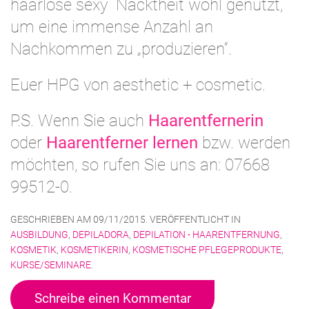
haarlose sexy Nacktheit wohl genutzt,
um eine immense Anzahl an
Nachkommen zu „produzieren“.
Euer HPG von aesthetic + cosmetic.
P.S. Wenn Sie auch
Haarentfernerin
oder
Haarentferner lernen
bzw. werden
möchten, so rufen Sie uns an: 07668
99512-0.
GESCHRIEBEN AM
09/11/2015
. VERÖFFENTLICHT IN
AUSBILDUNG
,
DEPILADORA
,
DEPILATION - HAARENTFERNUNG
,
KOSMETIK
,
KOSMETIKERIN
,
KOSMETISCHE PFLEGEPRODUKTE
,
KURSE/SEMINARE
.
Schreibe einen Kommentar