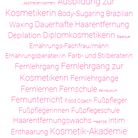
Ausbildung zur
Apothekenkosmetik
Kosmetikerin
Body-Sugaring
Brazilian
Dauerhafte Haarentfernung
Waxing
Diplomkosmetikerin
Depilation
Elastique
Ernährungs-Fachfrau/mann
Ernährungsberater/in
Farb- und Stilberaterin
Fernlehrgang zur
Fernlehrgang
Kosmetikerin
Fernlehrgänge
Fernlernen
Fernschule
Fernstudium
Fernunterricht
Fußpfleger
Food Coach
Fußpflegerinnen
Fußpflegeschule
Haarentfernungswachs
Intim
Haarlos
Kosmetik-Akademie
Enthaarung