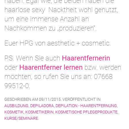
haben. Egal wie, die beiden haben die
haarlose sexy Nacktheit wohl genutzt,
um eine immense Anzahl an
Nachkommen zu „produzieren“.
Euer HPG von aesthetic + cosmetic.
P.S. Wenn Sie auch
Haarentfernerin
oder
Haarentferner lernen
bzw. werden
möchten, so rufen Sie uns an: 07668
99512-0.
GESCHRIEBEN AM
09/11/2015
. VERÖFFENTLICHT IN
AUSBILDUNG
,
DEPILADORA
,
DEPILATION - HAARENTFERNUNG
,
KOSMETIK
,
KOSMETIKERIN
,
KOSMETISCHE PFLEGEPRODUKTE
,
KURSE/SEMINARE
.