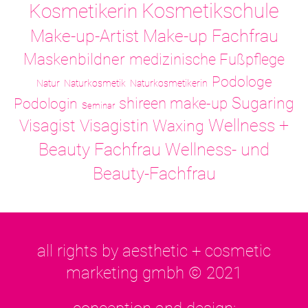
Kosmetikschule
Kosmetikerin
Make-up-Artist
Make-up Fachfrau
Maskenbildner
medizinische Fußpflege
Podologe
Natur
Naturkosmetik
Naturkosmetikerin
Sugaring
shireen make-up
Podologin
Seminar
Visagistin
Wellness +
Visagist
Waxing
Wellness- und
Beauty Fachfrau
Beauty-Fachfrau
all rights by aesthetic + cosmetic
marketing gmbh © 2021