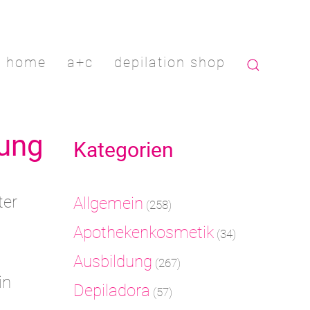
home
a+c
depilation shop
nung
Kategorien
ter
Allgemein
(258)
Apothekenkosmetik
(34)
Ausbildung
(267)
in
Depiladora
(57)