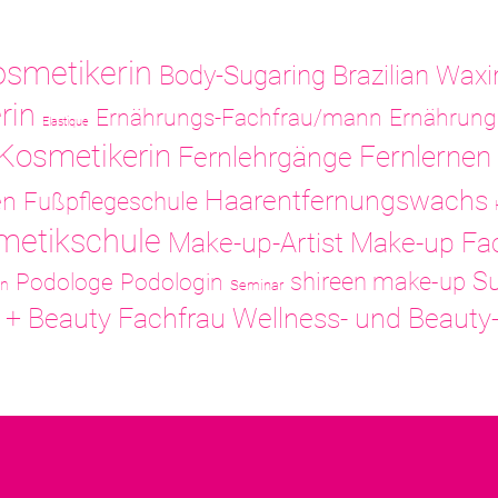
osmetikerin
Body-Sugaring
Brazilian Waxi
rin
Ernährungs-Fachfrau/mann
Ernährung
Elastique
 Kosmetikerin
Fernlernen
Fernlehrgänge
Haarentfernungswachs
en
Fußpflegeschule
metikschule
Make-up-Artist
Make-up Fa
Su
shireen make-up
Podologe
Podologin
in
Seminar
Wellness- und Beauty
 + Beauty Fachfrau