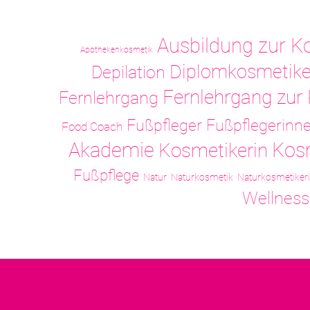
Ausbildung zur K
Apothekenkosmetik
Diplomkosmetike
Depilation
Fernlehrgang zur
Fernlehrgang
Fußpfleger
Fußpflegerinn
Food Coach
Akademie
Kos
Kosmetikerin
Fußpflege
Natur
Naturkosmetik
Naturkosmetiker
Wellness