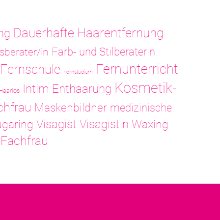
Dauerhafte Haarentfernung
ng
sberater/in
Farb- und Stilberaterin
Fernunterricht
Fernschule
Fernstudium
Kosmetik-
Intim Enthaarung
Haarlos
chfrau
Maskenbildner
medizinische
Visagistin
garing
Visagist
Waxing
-Fachfrau