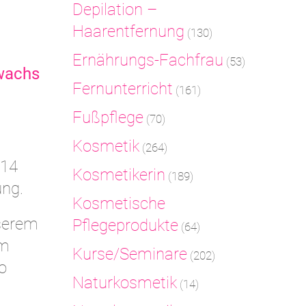
Depilation –
Haarentfernung
(130)
Ernährungs-Fachfrau
(53)
wachs
Fernunterricht
(161)
Fußpflege
(70)
Kosmetik
(264)
014
Kosmetikerin
(189)
ung.
Kosmetische
serem
Pflegeprodukte
(64)
am
Kurse/Seminare
(202)
o
Naturkosmetik
(14)