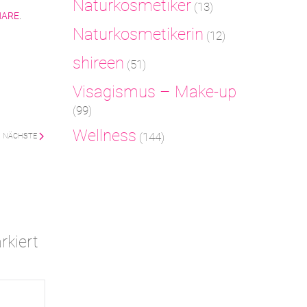
Naturkosmetiker
(13)
NARE
.
Naturkosmetikerin
(12)
shireen
(51)
Visagismus – Make-up
(99)
Wellness
(144)
NÄCHSTE
kiert