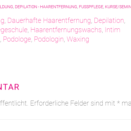
ILDUNG
,
DEPILATION - HAARENTFERNUNG
,
FUSSPFLEGE
,
KURSE/SEMI
ng
,
Dauerhafte Haarentfernung
,
Depilation
,
egeschule
,
Haarentfernungswachs
,
Intim
,
Podologe
,
Podologin
,
Waxing
NTAR
fentlicht. Erforderliche Felder sind mit
*
mar