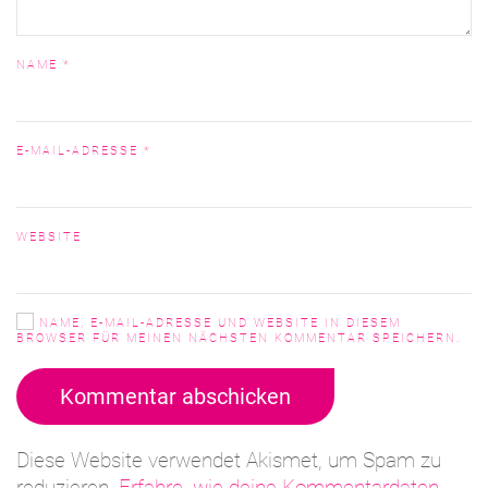
NAME
*
E-MAIL-ADRESSE
*
WEBSITE
NAME, E-MAIL-ADRESSE UND WEBSITE IN DIESEM
BROWSER FÜR MEINEN NÄCHSTEN KOMMENTAR SPEICHERN.
Kommentar abschicken
Diese Website verwendet Akismet, um Spam zu
reduzieren.
Erfahre, wie deine Kommentardaten