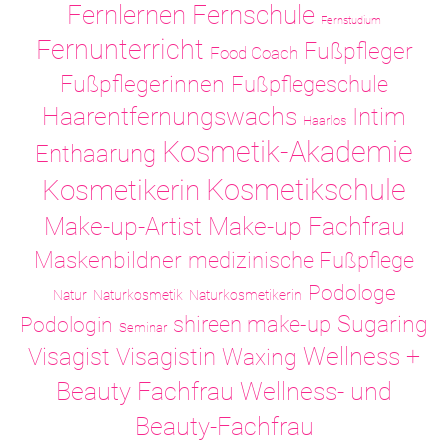
Fernlernen
Fernschule
Fernstudium
Fernunterricht
Fußpfleger
Food Coach
Fußpflegerinnen
Fußpflegeschule
Haarentfernungswachs
Intim
Haarlos
Kosmetik-Akademie
Enthaarung
Kosmetikschule
Kosmetikerin
Make-up-Artist
Make-up Fachfrau
Maskenbildner
medizinische Fußpflege
Podologe
Natur
Naturkosmetik
Naturkosmetikerin
Sugaring
shireen make-up
Podologin
Seminar
Visagistin
Wellness +
Visagist
Waxing
Wellness- und
Beauty Fachfrau
Beauty-Fachfrau