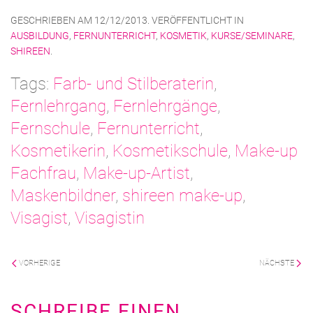
GESCHRIEBEN AM
12/12/2013
. VERÖFFENTLICHT IN
AUSBILDUNG
,
FERNUNTERRICHT
,
KOSMETIK
,
KURSE/SEMINARE
,
SHIREEN
.
Tags:
Farb- und Stilberaterin
,
Fernlehrgang
,
Fernlehrgänge
,
Fernschule
,
Fernunterricht
,
Kosmetikerin
,
Kosmetikschule
,
Make-up
Fachfrau
,
Make-up-Artist
,
Maskenbildner
,
shireen make-up
,
Visagist
,
Visagistin
VORHERIGE
NÄCHSTE
SCHREIBE EINEN