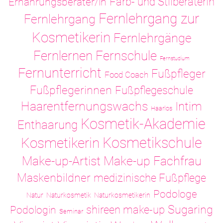
Ernährungsberater/in
Farb- und Stilberaterin
Fernlehrgang zur
Fernlehrgang
Kosmetikerin
Fernlehrgänge
Fernlernen
Fernschule
Fernstudium
Fernunterricht
Fußpfleger
Food Coach
Fußpflegerinnen
Fußpflegeschule
Haarentfernungswachs
Intim
Haarlos
Kosmetik-Akademie
Enthaarung
Kosmetikschule
Kosmetikerin
Make-up-Artist
Make-up Fachfrau
Maskenbildner
medizinische Fußpflege
Podologe
Natur
Naturkosmetik
Naturkosmetikerin
Sugaring
shireen make-up
Podologin
Seminar