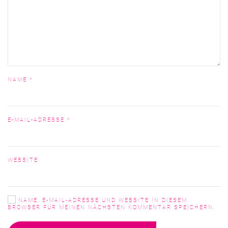
NAME
*
E-MAIL-ADRESSE
*
WEBSITE
NAME, E-MAIL-ADRESSE UND WEBSITE IN DIESEM
BROWSER FÜR MEINEN NÄCHSTEN KOMMENTAR SPEICHERN.