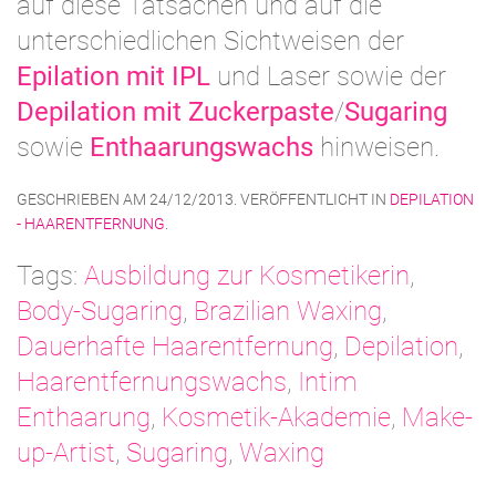
auf diese Tatsachen und auf die
unterschiedlichen Sichtweisen der
Epilation mit IPL
und Laser sowie der
Depilation mit Zuckerpaste
/
Sugaring
sowie
Enthaarungswachs
hinweisen.
GESCHRIEBEN AM
24/12/2013
. VERÖFFENTLICHT IN
DEPILATION
- HAARENTFERNUNG
.
Tags:
Ausbildung zur Kosmetikerin
,
Body-Sugaring
,
Brazilian Waxing
,
Dauerhafte Haarentfernung
,
Depilation
,
Haarentfernungswachs
,
Intim
Enthaarung
,
Kosmetik-Akademie
,
Make-
up-Artist
,
Sugaring
,
Waxing