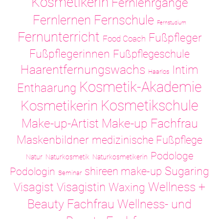
Kosmetikerin
Fernlehrgänge
Fernlernen
Fernschule
Fernstudium
Fernunterricht
Fußpfleger
Food Coach
Fußpflegerinnen
Fußpflegeschule
Haarentfernungswachs
Intim
Haarlos
Kosmetik-Akademie
Enthaarung
Kosmetikschule
Kosmetikerin
Make-up-Artist
Make-up Fachfrau
Maskenbildner
medizinische Fußpflege
Podologe
Natur
Naturkosmetik
Naturkosmetikerin
Sugaring
shireen make-up
Podologin
Seminar
Visagistin
Wellness +
Visagist
Waxing
Wellness- und
Beauty Fachfrau