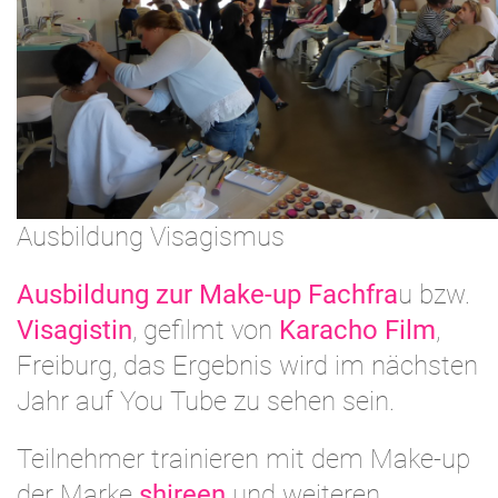
Ausbildung Visagismus
Ausbildung zur Make-up Fachfra
u bzw.
Visagistin
, gefilmt von
Karacho Film
,
Freiburg, das Ergebnis wird im nächsten
Jahr auf You Tube zu sehen sein.
Teilnehmer trainieren mit dem Make-up
der Marke
shireen
und weiteren