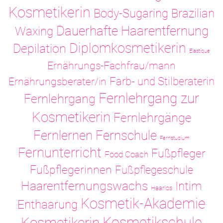
Kosmetikerin
Body-Sugaring
Brazilian
Dauerhafte Haarentfernung
Waxing
Diplomkosmetikerin
Depilation
Elastique
Ernährungs-Fachfrau/mann
Ernährungsberater/in
Farb- und Stilberaterin
Fernlehrgang zur
Fernlehrgang
Kosmetikerin
Fernlehrgänge
Fernlernen
Fernschule
Fernstudium
Fernunterricht
Fußpfleger
Food Coach
Fußpflegerinnen
Fußpflegeschule
Haarentfernungswachs
Intim
Haarlos
Kosmetik-Akademie
Enthaarung
Kosmetikschule
Kosmetikerin