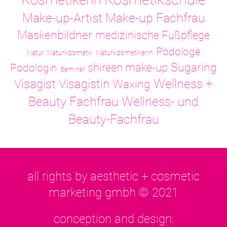
Make-up-Artist
Make-up Fachfrau
Maskenbildner
medizinische Fußpflege
Podologe
Natur
Naturkosmetik
Naturkosmetikerin
Sugaring
shireen make-up
Podologin
Seminar
Visagistin
Wellness +
Visagist
Waxing
Wellness- und
Beauty Fachfrau
Beauty-Fachfrau
all rights by aesthetic + cosmetic
marketing gmbh © 2021
conception and design: