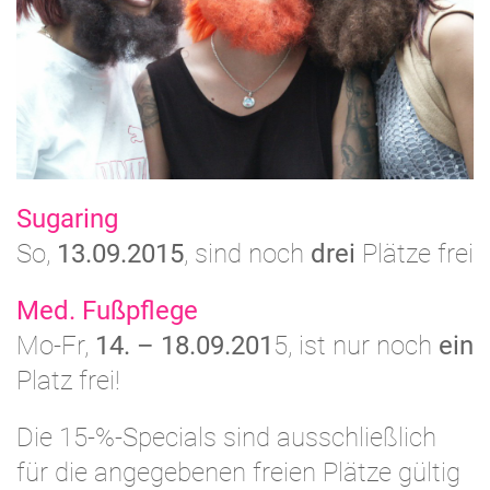
Sugaring
So,
13.09.2015
, sind noch
drei
Plätze frei
Med. Fußpflege
Mo-Fr,
14. – 18.09.201
5, ist nur noch
ein
Platz frei!
Die 15-%-Specials sind ausschließlich
für die angegebenen freien Plätze gültig