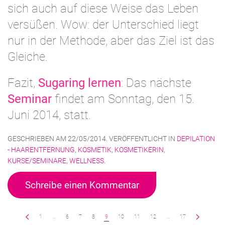
sich auch auf diese Weise das Leben
versüßen. Wow: der Unterschied liegt
nur in der Methode, aber das Ziel ist das
Gleiche.
Fazit,
Sugaring lernen
: Das nächste
Seminar
findet am Sonntag, den 15.
Juni 2014, statt.
GESCHRIEBEN AM
22/05/2014
. VERÖFFENTLICHT IN
DEPILATION
- HAARENTFERNUNG
,
KOSMETIK
,
KOSMETIKERIN
,
KURSE/SEMINARE
,
WELLNESS
.
Schreibe einen Kommentar
1
…
6
7
8
9
10
11
12
…
17