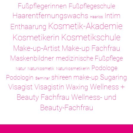
Fußpflegerinnen
Fußpflegeschule
Haarentfernungswachs
Intim
Haarlos
Kosmetik-Akademie
Enthaarung
Kosmetikschule
Kosmetikerin
Make-up-Artist
Make-up Fachfrau
Maskenbildner
medizinische Fußpflege
Podologe
Natur
Naturkosmetik
Naturkosmetikerin
Sugaring
shireen make-up
Podologin
Seminar
Visagistin
Wellness +
Visagist
Waxing
Wellness- und
Beauty Fachfrau
Beauty-Fachfrau