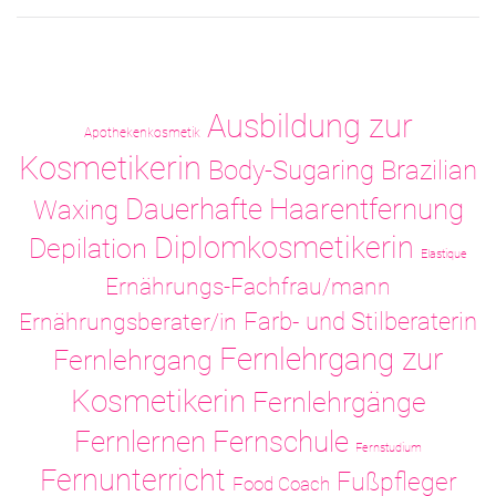
Ausbildung zur
Apothekenkosmetik
Kosmetikerin
Body-Sugaring
Brazilian
Dauerhafte Haarentfernung
Waxing
Diplomkosmetikerin
Depilation
Elastique
Ernährungs-Fachfrau/mann
Ernährungsberater/in
Farb- und Stilberaterin
Fernlehrgang zur
Fernlehrgang
Kosmetikerin
Fernlehrgänge
Fernlernen
Fernschule
Fernstudium
Fernunterricht
Fußpfleger
Food Coach