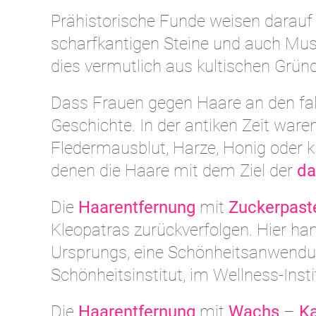
Prähistorische Funde weisen darauf 
scharfkantigen Steine und auch Mus
dies vermutlich aus kultischen Grün
Dass Frauen gegen Haare an den fals
Geschichte. In der antiken Zeit wa
Fledermausblut, Harze, Honig oder 
denen die Haare mit dem Ziel der
da
Die
Haarentfernung
mit
Zuckerpast
Kleopatras zurückverfolgen. Hier hand
Ursprungs, eine Schönheitsanwendung
Schönheitsinstitut, im Wellness-Inst
Die
Haarentfernung
mit
Wachs
–
K