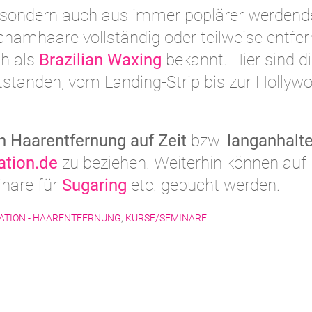
, sondern auch aus immer poplärer werden
hamhaare vollständig oder teilweise entfer
ch als
Brazilian Waxing
bekannt. Hier sind d
standen, vom Landing-Strip bis zur Hollyw
n Haarentfernung auf Zeit
bzw.
langanhalt
ation.de
zu beziehen. Weiterhin können auf
nare für
Sugaring
etc. gebucht werden.
LATION - HAARENTFERNUNG
,
KURSE/SEMINARE
.