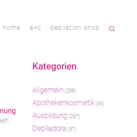
home
a+c
depilation shop
Kategorien
Allgemein
(258)
Apothekenkosmetik
(34)
rnung
Ausbildung
(267)
hen
Depiladora
(57)