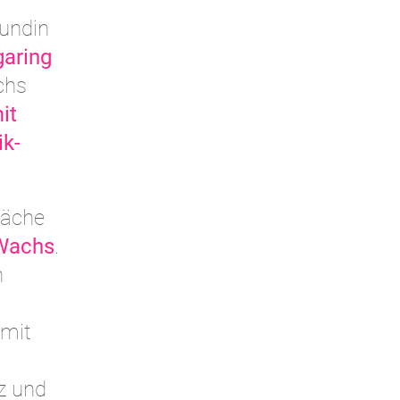
Kundin
aring
chs
it
k-
läche
 Wachs
.
n
amit
z und