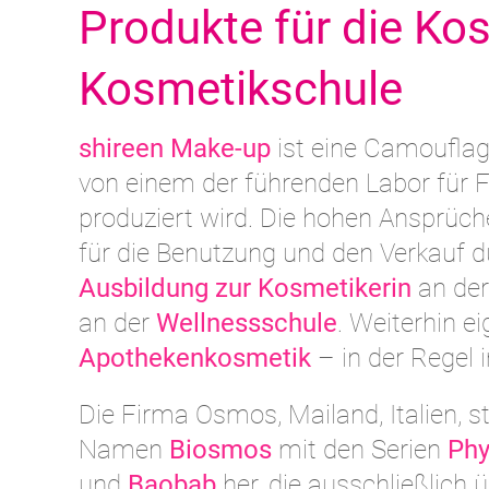
Produkte für die Ko
Kosmetikschule
shireen Make-up
ist eine Camoufla
von einem der führenden Labor für 
produziert wird. Die hohen Ansprüch
für die Benutzung und den Verkauf d
Ausbildung zur Kosmetikerin
an de
an der
Wellnessschule
. Weiterhin e
Apothekenkosmetik
– in der Regel
Die Firma Osmos, Mailand, Italien, 
Namen
Biosmos
mit den Serien
Phy
und
Baobab
her, die ausschließlich 