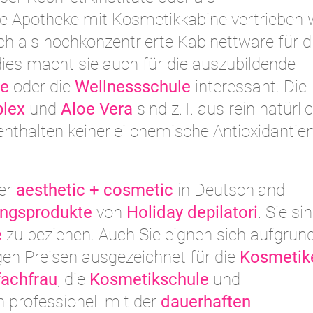
e Apotheke mit Kosmetikkabine vertrieben w
ch als hochkonzentrierte Kabinettware für d
ies macht sie auch für die auszubildende
le
oder die
Wellnessschule
interessant. Die
lex
und
Aloe Vera
sind z.T. aus rein natürli
 enthalten keinerlei chemische Antioxidantie
ber
aesthetic + cosmetic
in Deutschland
ngsprodukte
von
Holiday depilatori
. Sie si
e
zu beziehen. Auch Sie eignen sich aufgrund
en Preisen ausgezeichnet für die
Kosmetik
fachfrau
, die
Kosmetikschule
und
ich professionell mit der
dauerhaften