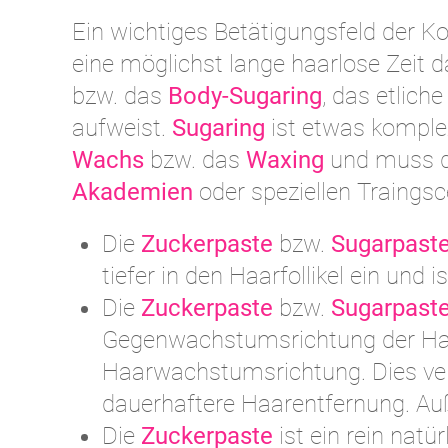
Ein wichtiges Betätigungsfeld der Ko
eine möglichst lange haarlose Zeit 
bzw. das
Body-Sugaring
, das etlic
aufweist.
Sugaring
ist etwas komple
Wachs
bzw. das
Waxing
und muss d
Akademien
oder speziellen Traingsc
Die
Zuckerpaste
bzw.
Sugarpast
tiefer in den Haarfollikel ein und 
Die
Zuckerpaste
bzw.
Sugarpast
Gegenwachstumsrichtung der Haa
Haarwachstumsrichtung. Dies vers
dauerhaftere Haarentfernung. Au
Die
Zuckerpaste
ist ein rein nat