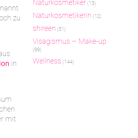
Naturkosmetiker
(13)
nannt
Naturkosmetikerin
(12)
noch zu
shireen
(51)
Visagismus – Make-up
(99)
 aus
Wellness
(144)
ion
in
Raum
ichen
r mit