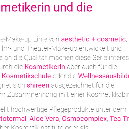
smetikerin und die
ge-Make-up Linie von
aesthetic + cosmetic
,
Film- und Theater-Make-up entwickelt und
e an die Qualität machen diese Serie intere
urch die
Kosmetikerin
aber auch für die
r
Kosmetikschule
oder die
Wellnessausbild
ignet sich
shireen
ausgezeichnet für die
 im Zusammenhang mit einer Kosmetikkabi
stellt hochwertige Pflegeprodukte unter dem
totermal
,
Aloe Vera
,
Osmocomplex
,
Tea T
über Kosmetikinstitute oder als