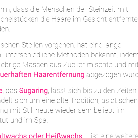
hin, dass die Menschen der Steinzeit mit
chelstücken die Haare im Gesicht entfernt
den.
chen Stellen vorgehen, hat eine lange
ren unterschiedliche Methoden bekannt, ind
klebrige Massen aus Zucker mischte und mi
uerhaften Haarentfernung
abgezogen wurd
e
, das
Sugaring
, lässt sich bis zu den Zeiten
elt sich um eine alte Tradition, asiatischen
 mit Stil, heute wieder sehr beliebt im
itut und im Spa.
altwachs oder Heißwachs
– ist eine weiter