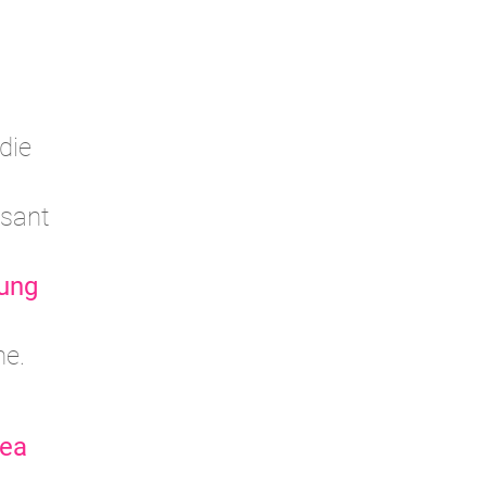
 die
ssant
ung
ne.
rea