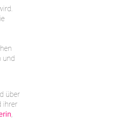
ird.
ie
chen
n und
nd über
 ihrer
erin
,