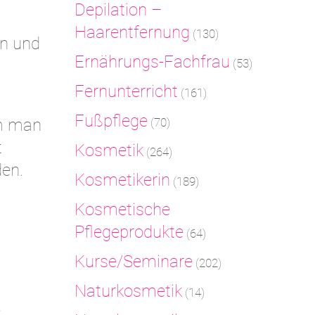
Depilation –
Haarentfernung
(130)
en und
Ernährungs-Fachfrau
(53)
Fernunterricht
(161)
Fußpflege
em man
(70)
t
Kosmetik
(264)
en.
Kosmetikerin
(189)
Kosmetische
Pflegeprodukte
(64)
Kurse/Seminare
(202)
Naturkosmetik
(14)
e