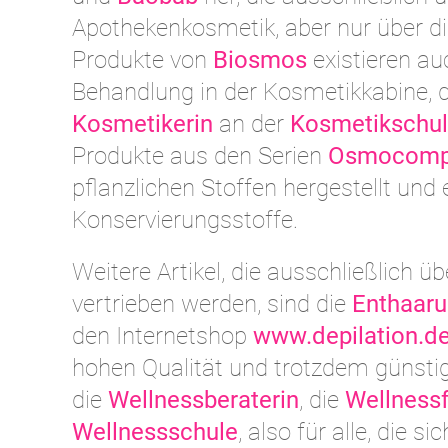
Apothekenkosmetik, aber nur über di
Produkte von
Biosmos
existieren au
Behandlung in der Kosmetikkabine, d
Kosmetikerin
an der
Kosmetikschu
Produkte aus den Serien
Osmocomp
pflanzlichen Stoffen hergestellt und
Konservierungsstoffe.
Weitere Artikel, die ausschließlich ü
vertrieben werden, sind die
Enthaaru
den Internetshop
www.depilation.d
hohen Qualität und trotzdem günstig
die
Wellnessberaterin
, die
Wellness
Wellnessschule
, also für alle, die s