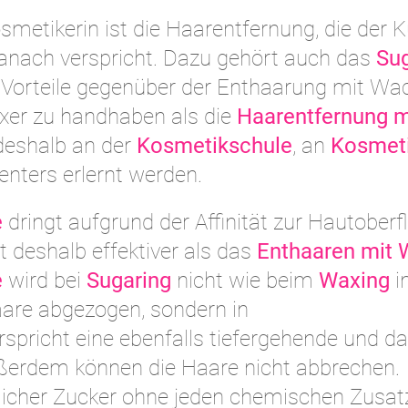
smetikerin ist die Haarentfernung, die der 
danach verspricht. Dazu gehört auch das
Sug
he Vorteile gegenüber der Enthaarung mit Wa
xer zu handhaben als die
Haarentfernung m
eshalb an der
Kosmetikschule
, an
Kosmeti
enters erlernt werden.
e
dringt aufgrund der Affinität zur Hautoberf
ist deshalb effektiver als das
Enthaaren mit
e
wird bei
Sugaring
nicht wie beim
Waxing
i
re abgezogen, sondern in
pricht eine ebenfalls tiefergehende und d
ßerdem können die Haare nicht abbrechen.
ürlicher Zucker ohne jeden chemischen Zusat