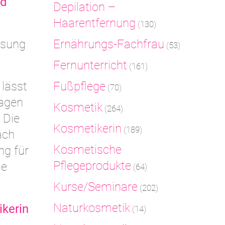
nd
Depilation –
Haarentfernung
(130)
ssung
Ernährungs-Fachfrau
(53)
Fernunterricht
(161)
 lässt
Fußpflege
(70)
sagen
Kosmetik
(264)
 Die
Kosmetikerin
(189)
nach
Kosmetische
ng für
Pflegeprodukte
ie
(64)
Kurse/Seminare
(202)
Naturkosmetik
ikerin
(14)