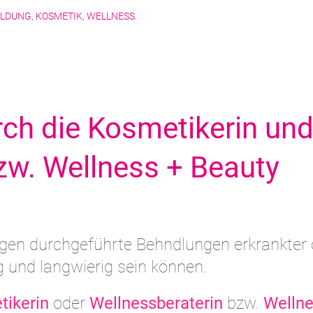
ILDUNG
,
KOSMETIK
,
WELLNESS
.
ch die Kosmetikerin un
zw. Wellness + Beauty
gen durchgeführte Behndlungen erkrankter 
 und langwierig sein können.
ikerin
oder
Wellnessberaterin
bzw.
Welln