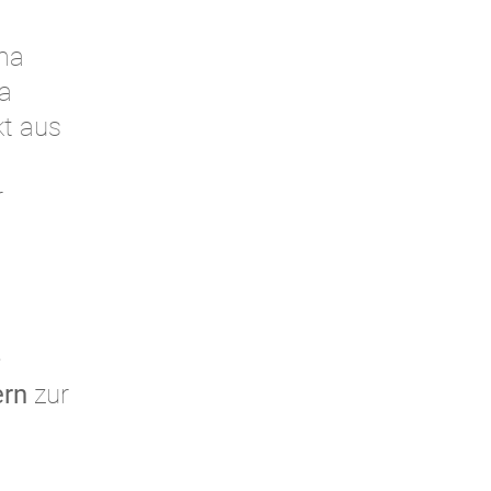
ma
ea
kt aus
r
e
ern
zur