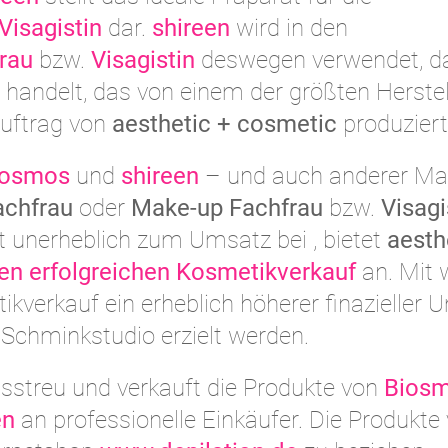
Visagistin
dar.
shireen
wird in den
rau
bzw.
Visagistin
deswegen verwendet, d
 handelt, das von einem der größten Herstel
Auftrag von
aesthetic + cosmetic
produziert
iosmos
und
shireen
– und auch anderer Ma
achfrau
oder
Make-up Fachfrau
bzw.
Visagi
ht unerheblich zum Umsatz bei , bietet
aesth
ven erfolgreichen Kosmetikverkauf
an. Mit 
verkauf ein erheblich höherer finazieller 
 Schminkstudio erzielt werden.
sstreu und verkauft die Produkte von
Bios
en
an professionelle Einkäufer. Die Produkte