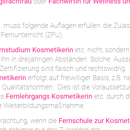
gsfachfrau
oder
Fachwirtin für Wellness u
. muss folgende Auflagen erfüllen: die Zula
r Fernunterricht (ZFU).
rnstudium Kosmetikerin
etc. nicht, sondern
t ihn in dreijährigen Abständen. Solche Aus
Zertifizierung sind falsch und rechtswidrig.
etikerin
erfolgt auf freiwilliger Basis, z.B. 
ualitätsnormen. Dies ist die Voraussetzu
es
Fernlehrgangs Kosmetikerin
etc. durch d
elle Weiterbildungsmaßnahme.
etrachtung, wenn die
Fernschule zur Kosmet