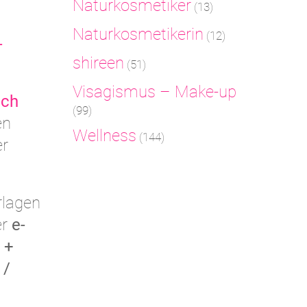
Naturkosmetiker
(13)
Naturkosmetikerin
(12)
-
shireen
(51)
Visagismus – Make-up
ich
(99)
en
Wellness
(144)
er
rlagen
er
e-
 +
 /