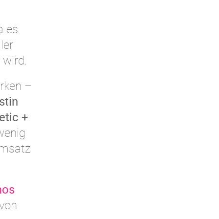
a es
ler
 wird.
rken –
stin
etic +
wenig
Umsatz
mos
 von