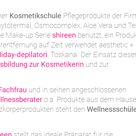
ner
Kosmetikschule
Pflegeprodukte der Fir
Phytotermal, Osmocomplex, Aloe Vera und T
ie Make-up Serie
shireen
benutzt, ein Produ
entfernung auf Zeit verwendet aesthetic +
iday-depilatori
, Toskana. Der Einsatz diese
sbildung zur Kosmetikerin
und zur
Fachfrau
und in seinen angeschlossenen
llnessberater
o.a. Produkte aus dem Haus
nzkörperprodukten steht den
Wellnessschül
reen
stellt das ideale Präparat für die