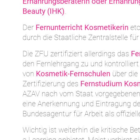
Ernährungsberaterin oder Ernährun
Beauty (IHK)
.
Der
Fernunterricht Kosmetikerin
etc
durch die Staatliche Zentralstelle fü
Die ZFU zertifiziert allerdings das
Fe
den Fernlehrgang zu und kontrollier
von
Kosmetik-Fernschulen
über die 
Zertifizierung des
Fernstudium Kosm
AZAV nach vom Staat vorgegebenen Q
eine Anerkennung und Eintragung d
Bundesagentur für Arbeit als offizi
Wichtig ist weiterhin die kritische B