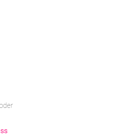
d
oder
ess