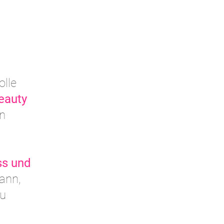
olle
eauty
en
ss und
ann,
zu