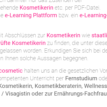
sich dahinter nur das Zusenden der
ngehende
Kosmetikerin
etc. per PDF-Datei.
ne
e-Learning Plattform
bzw. ein
e-Learning
it Abschlüssen zur
Kosmetikerin
wie
staatl
rüfte Kosmetikerin
zu finden, die unter dies
elassen worden. Erkundigen Sie sich bei d
nn Ihnen solche Aussagen begegnen.
 cosmetic
halten uns an die gesetzlichen Vo
kompetenten Unterricht per
Fernstudium
od
Kosmetikerin, Kosmetikberaterin, Wellness
/ Visagistin oder zur Ernährungs-Fachfrau