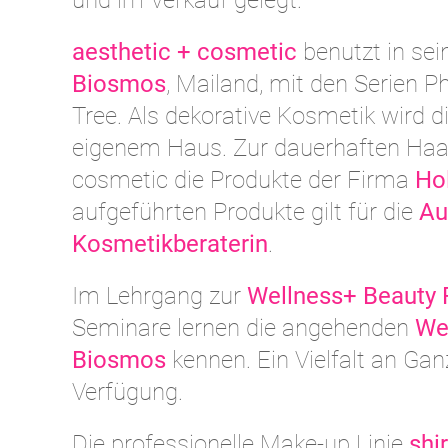
und im Verkauf gelegt.
aesthetic + cosmetic
benutzt in sei
Biosmos
, Mailand, mit den Serien 
Tree. Als dekorative Kosmetik wird d
eigenem Haus. Zur dauerhaften Haar
cosmetic die Produkte der Firma
Hol
aufgeführten Produkte gilt für die
Au
Kosmetikberaterin
.
Im Lehrgang zur
Wellness+ Beauty 
Seminare lernen die angehenden
We
Biosmos
kennen. Ein Vielfalt an Ga
Verfügung.
Die professionelle Make-up Linie
shi