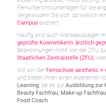
e-Learning anbietet. Meist verbirgt 
Fernunterichtsunterlagen für die a
Vergewissern Sie sich, ob wirklich ei
Campus
existiert.
Häufig sind auch Werbeaussagen m
geprüfte Kosmetikerin
,
ärztlich gep
Bezeichnungen nicht von der ZFU zug
Staatlichen Zentralstelle (ZFU)
, we
Wir von der
Fernschule aesthetic +
und bieten Ihnen einen exzellenten 
Learning
, sei es zur
Ausbildung zur 
Beauty Fachfrau, Make-up Fachfrau 
Food Coach
.