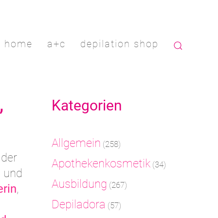
home
a+c
depilation shop
,
Kategorien
Allgemein
(258)
 der
Apothekenkosmetik
(34)
g und
Ausbildung
(267)
rin
,
Depiladora
(57)