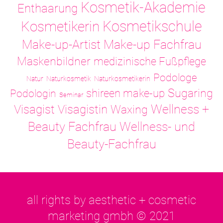
Kosmetik-Akademie
Enthaarung
Kosmetikschule
Kosmetikerin
Make-up-Artist
Make-up Fachfrau
Maskenbildner
medizinische Fußpflege
Podologe
Natur
Naturkosmetik
Naturkosmetikerin
Sugaring
shireen make-up
Podologin
Seminar
Visagistin
Wellness +
Visagist
Waxing
Wellness- und
Beauty Fachfrau
Beauty-Fachfrau
all rights by aesthetic + cosmetic
marketing gmbh © 2021