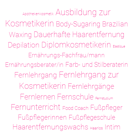
Ausbildung zur
Apothekenkosmetik
Kosmetikerin
Body-Sugaring
Brazilian
Dauerhafte Haarentfernung
Waxing
Diplomkosmetikerin
Depilation
Elastique
Ernährungs-Fachfrau/mann
Ernährungsberater/in
Farb- und Stilberaterin
Fernlehrgang zur
Fernlehrgang
Kosmetikerin
Fernlehrgänge
Fernlernen
Fernschule
Fernstudium
Fernunterricht
Fußpfleger
Food Coach
Fußpflegerinnen
Fußpflegeschule
Haarentfernungswachs
Intim
Haarlos