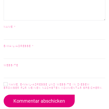
NAME
*
E-MAIL-ADRESSE
*
WEBSITE
NAME, E-MAIL-ADRESSE UND WEBSITE IN DIESEM
BROWSER FÜR MEINEN NÄCHSTEN KOMMENTAR SPEICHERN.
Kommentar abschicken