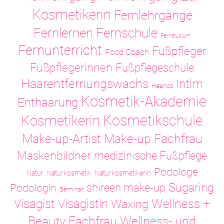
Kosmetikerin
Fernlehrgänge
Fernlernen
Fernschule
Fernstudium
Fernunterricht
Fußpfleger
Food Coach
Fußpflegerinnen
Fußpflegeschule
Haarentfernungswachs
Intim
Haarlos
Kosmetik-Akademie
Enthaarung
Kosmetikschule
Kosmetikerin
Make-up-Artist
Make-up Fachfrau
Maskenbildner
medizinische Fußpflege
Podologe
Natur
Naturkosmetik
Naturkosmetikerin
Sugaring
shireen make-up
Podologin
Seminar
Visagistin
Wellness +
Visagist
Waxing
Wellness- und
Beauty Fachfrau