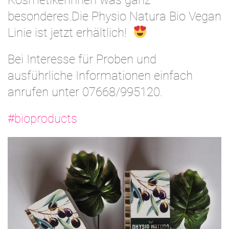
Kosmetikerinnen was ganz
besonderes.Die Physio Natura Bio Vegan
Linie ist jetzt erhältlich!
Bei Interesse für Proben und
ausführliche Informationen einfach
anrufen unter 07668/995120.
#bioproducts