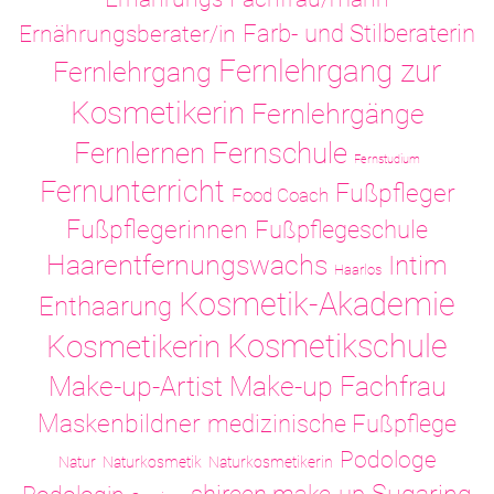
Ernährungsberater/in
Farb- und Stilberaterin
Fernlehrgang zur
Fernlehrgang
Kosmetikerin
Fernlehrgänge
Fernlernen
Fernschule
Fernstudium
Fernunterricht
Fußpfleger
Food Coach
Fußpflegerinnen
Fußpflegeschule
Haarentfernungswachs
Intim
Haarlos
Kosmetik-Akademie
Enthaarung
Kosmetikschule
Kosmetikerin
Make-up-Artist
Make-up Fachfrau
Maskenbildner
medizinische Fußpflege
Podologe
Natur
Naturkosmetik
Naturkosmetikerin