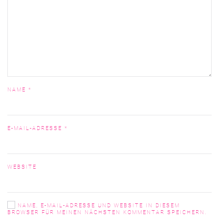
NAME
*
E-MAIL-ADRESSE
*
WEBSITE
NAME, E-MAIL-ADRESSE UND WEBSITE IN DIESEM
BROWSER FÜR MEINEN NÄCHSTEN KOMMENTAR SPEICHERN.