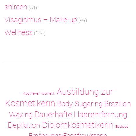
shireen
(51)
Visagismus – Make-up
(99)
Wellness
(144)
Ausbildung zur
Apothekenkosmetik
Kosmetikerin
Body-Sugaring
Brazilian
Dauerhafte Haarentfernung
Waxing
Diplomkosmetikerin
Depilation
Elastique
Ernährungs-Fachfrau/mann