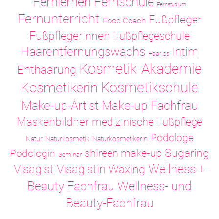
Fernlernen
Fernschule
Fernstudium
Fernunterricht
Fußpfleger
Food Coach
Fußpflegerinnen
Fußpflegeschule
Haarentfernungswachs
Intim
Haarlos
Kosmetik-Akademie
Enthaarung
Kosmetikschule
Kosmetikerin
Make-up-Artist
Make-up Fachfrau
Maskenbildner
medizinische Fußpflege
Podologe
Natur
Naturkosmetik
Naturkosmetikerin
Sugaring
shireen make-up
Podologin
Seminar
Visagistin
Wellness +
Visagist
Waxing
Wellness- und
Beauty Fachfrau
Beauty-Fachfrau