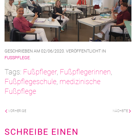
GESCHRIEBEN AM
02/06/2020
. VERÖFFENTLICHT IN
FUSSPFLEGE
.
Tags:
Fußpfleger
,
Fußpflegerinnen
,
Fußpflegeschule
,
medizinische
Fußpflege
VORHERIGE
NÄCHSTE
SCHREIBE EINEN