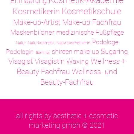
Kosmetik-Akademie
Enthaarung
Kosmetikschule
Kosmetikerin
Make-up-Artist
Make-up Fachfrau
Maskenbildner
medizinische Fußpflege
Podologe
Natur
Naturkosmetik
Naturkosmetikerin
Sugaring
shireen make-up
Podologin
Seminar
Visagistin
Wellness +
Visagist
Waxing
Wellness- und
Beauty Fachfrau
Beauty-Fachfrau
all rights by aesthetic + cosmetic
marketing gmbh © 2021