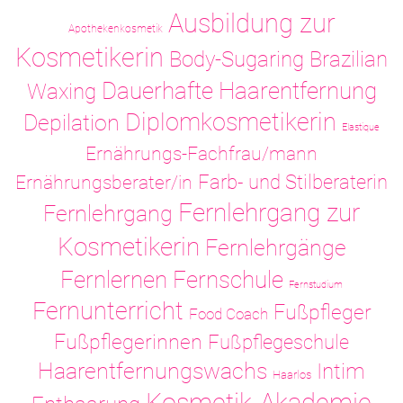
Ausbildung zur
Apothekenkosmetik
Kosmetikerin
Body-Sugaring
Brazilian
Dauerhafte Haarentfernung
Waxing
Diplomkosmetikerin
Depilation
Elastique
Ernährungs-Fachfrau/mann
Ernährungsberater/in
Farb- und Stilberaterin
Fernlehrgang zur
Fernlehrgang
Kosmetikerin
Fernlehrgänge
Fernlernen
Fernschule
Fernstudium
Fernunterricht
Fußpfleger
Food Coach
Fußpflegerinnen
Fußpflegeschule
Haarentfernungswachs
Intim
Haarlos