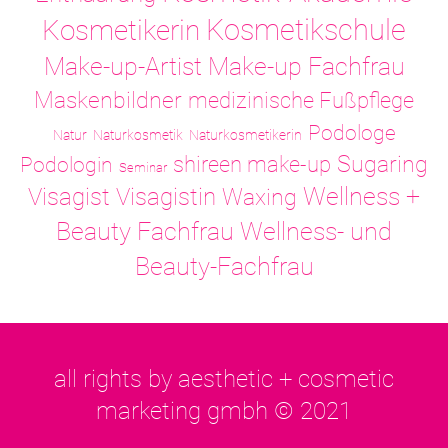
Kosmetikschule
Kosmetikerin
Make-up-Artist
Make-up Fachfrau
Maskenbildner
medizinische Fußpflege
Podologe
Natur
Naturkosmetik
Naturkosmetikerin
Sugaring
shireen make-up
Podologin
Seminar
Visagistin
Wellness +
Visagist
Waxing
Wellness- und
Beauty Fachfrau
Beauty-Fachfrau
all rights by aesthetic + cosmetic
marketing gmbh © 2021