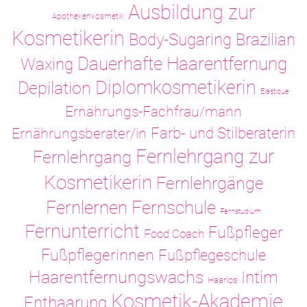
Ausbildung zur
Apothekenkosmetik
Kosmetikerin
Body-Sugaring
Brazilian
Dauerhafte Haarentfernung
Waxing
Diplomkosmetikerin
Depilation
Elastique
Ernährungs-Fachfrau/mann
Ernährungsberater/in
Farb- und Stilberaterin
Fernlehrgang zur
Fernlehrgang
Kosmetikerin
Fernlehrgänge
Fernlernen
Fernschule
Fernstudium
Fernunterricht
Fußpfleger
Food Coach
Fußpflegerinnen
Fußpflegeschule
Haarentfernungswachs
Intim
Haarlos
Kosmetik-Akademie
Enthaarung