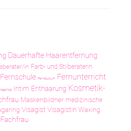
Dauerhafte Haarentfernung
ng
sberater/in
Farb- und Stilberaterin
Fernunterricht
Fernschule
Fernstudium
Kosmetik-
Intim Enthaarung
Haarlos
chfrau
Maskenbildner
medizinische
Visagistin
garing
Visagist
Waxing
-Fachfrau