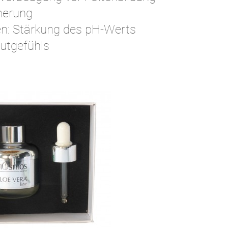
herung
en: Stärkung des pH-Werts
autgefühls