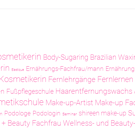
osmetikerin
Body-Sugaring
Brazilian Waxi
rin
Ernährungs-Fachfrau/mann
Ernährung
Elastique
 Kosmetikerin
Fernlernen
Fernlehrgänge
Haarentfernungswachs
en
Fußpflegeschule
metikschule
Make-up-Artist
Make-up Fa
Su
shireen make-up
Podologe
Podologin
in
Seminar
Wellness- und Beauty
 + Beauty Fachfrau