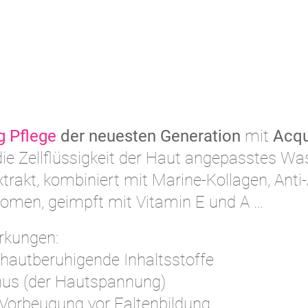
g Pflege
der neuesten Generation
mit
Acq
die Zellflüssigkeit der Haut angepasstes Wa
rakt, kombiniert mit Marine-Kollagen, Anti
somen, geimpft mit Vitamin E und A …
rkungen:
 hautberuhigende Inhaltsstoffe
nus (der Hautspannung)
 Vorbeugung vor Faltenbildung