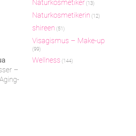
Naturkosmetiker
(13)
Naturkosmetikerin
(12)
shireen
(51)
Visagismus – Make-up
(99)
ua
Wellness
(144)
sser –
-Aging-