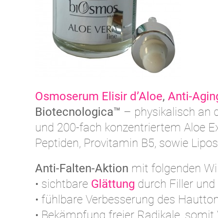
Osmoserum Elisir d’Aloe
,
Anti-Agin
Biotecnologica™
– physikalisch an 
und 200-fach konzentriertem Aloe Ext
Peptiden, Provitamin B5, sowie Lipo
Anti-Falten-Aktion
mit folgenden Wi
• sichtbare
Glättung
durch Filler und
• fühlbare Verbesserung des Hautto
• Bekämpfung freier Radikale, somit