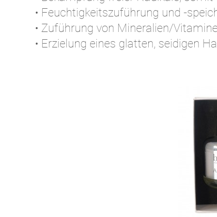
• Feuchtigkeitszuführung und -speic
• Zuführung von Mineralien/Vitamin
• Erzielung eines glatten, seidigen H