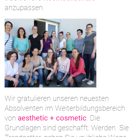
anzupassen.
Wir gratulieren unseren neuesten
Absolventen im Weiterbildungsbereich
von
aesthetic + cosmetic
. Die
Grundlagen sind geschafft: Werden Sie