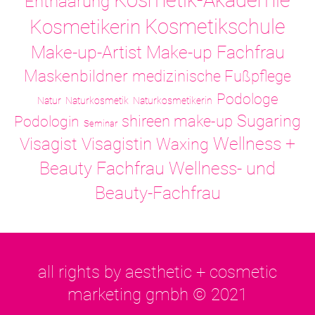
Kosmetik-Akademie
Enthaarung
Kosmetikschule
Kosmetikerin
Make-up-Artist
Make-up Fachfrau
Maskenbildner
medizinische Fußpflege
Podologe
Natur
Naturkosmetik
Naturkosmetikerin
Sugaring
shireen make-up
Podologin
Seminar
Visagistin
Wellness +
Visagist
Waxing
Wellness- und
Beauty Fachfrau
Beauty-Fachfrau
all rights by aesthetic + cosmetic
marketing gmbh © 2021