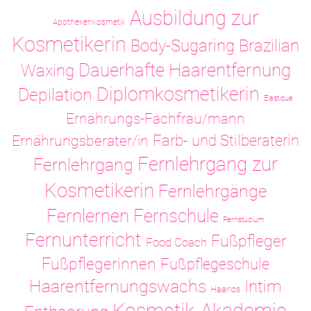
Ausbildung zur
Apothekenkosmetik
Kosmetikerin
Body-Sugaring
Brazilian
Dauerhafte Haarentfernung
Waxing
Diplomkosmetikerin
Depilation
Elastique
Ernährungs-Fachfrau/mann
Ernährungsberater/in
Farb- und Stilberaterin
Fernlehrgang zur
Fernlehrgang
Kosmetikerin
Fernlehrgänge
Fernlernen
Fernschule
Fernstudium
Fernunterricht
Fußpfleger
Food Coach
Fußpflegerinnen
Fußpflegeschule
Haarentfernungswachs
Intim
Haarlos