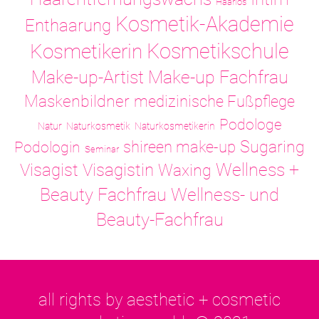
Haarlos
Kosmetik-Akademie
Enthaarung
Kosmetikschule
Kosmetikerin
Make-up-Artist
Make-up Fachfrau
Maskenbildner
medizinische Fußpflege
Podologe
Natur
Naturkosmetik
Naturkosmetikerin
Sugaring
shireen make-up
Podologin
Seminar
Visagistin
Wellness +
Visagist
Waxing
Wellness- und
Beauty Fachfrau
Beauty-Fachfrau
all rights by aesthetic + cosmetic