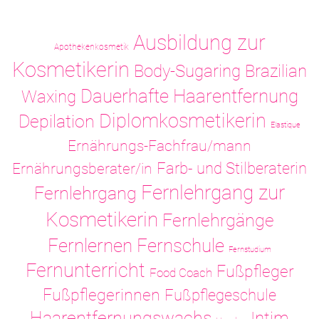
Ausbildung zur
Apothekenkosmetik
Kosmetikerin
Body-Sugaring
Brazilian
Dauerhafte Haarentfernung
Waxing
Diplomkosmetikerin
Depilation
Elastique
Ernährungs-Fachfrau/mann
Ernährungsberater/in
Farb- und Stilberaterin
Fernlehrgang zur
Fernlehrgang
Kosmetikerin
Fernlehrgänge
Fernlernen
Fernschule
Fernstudium
Fernunterricht
Fußpfleger
Food Coach
Fußpflegerinnen
Fußpflegeschule
Haarentfernungswachs
Intim