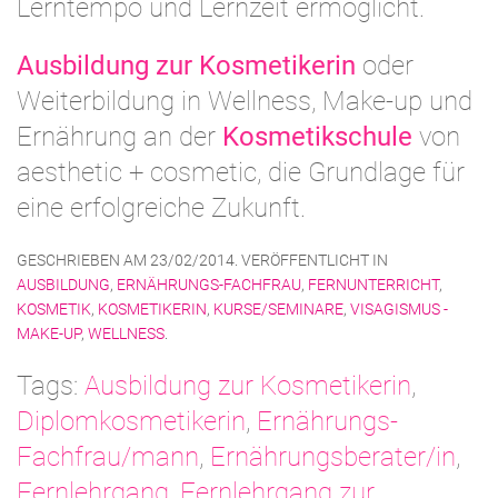
Lerntempo und Lernzeit ermöglicht.
Ausbildung zur Kosmetikerin
oder
Weiterbildung in Wellness, Make-up und
Ernährung an der
Kosmetikschule
von
aesthetic + cosmetic, die Grundlage für
eine erfolgreiche Zukunft.
GESCHRIEBEN AM
23/02/2014
. VERÖFFENTLICHT IN
AUSBILDUNG
,
ERNÄHRUNGS-FACHFRAU
,
FERNUNTERRICHT
,
KOSMETIK
,
KOSMETIKERIN
,
KURSE/SEMINARE
,
VISAGISMUS -
MAKE-UP
,
WELLNESS
.
Tags:
Ausbildung zur Kosmetikerin
,
Diplomkosmetikerin
,
Ernährungs-
Fachfrau/mann
,
Ernährungsberater/in
,
Fernlehrgang
,
Fernlehrgang zur