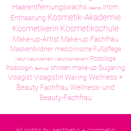
Haarentfernungswachs
Intim
Haarlos
Kosmetik-Akademie
Enthaarung
Kosmetikschule
Kosmetikerin
Make-up-Artist
Make-up Fachfrau
Maskenbildner
medizinische Fußpflege
Podologe
Natur
Naturkosmetik
Naturkosmetikerin
Sugaring
shireen make-up
Podologin
Seminar
Visagistin
Wellness +
Visagist
Waxing
Wellness- und
Beauty Fachfrau
Beauty-Fachfrau
all rights by aesthetic + cosmetic