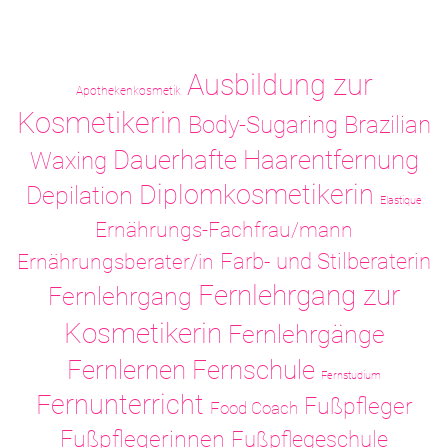
Ausbildung zur
Apothekenkosmetik
Kosmetikerin
Body-Sugaring
Brazilian
Dauerhafte Haarentfernung
Waxing
Diplomkosmetikerin
Depilation
Elastique
Ernährungs-Fachfrau/mann
Ernährungsberater/in
Farb- und Stilberaterin
Fernlehrgang zur
Fernlehrgang
Kosmetikerin
Fernlehrgänge
Fernlernen
Fernschule
Fernstudium
Fernunterricht
Fußpfleger
Food Coach
Fußpflegerinnen
Fußpflegeschule