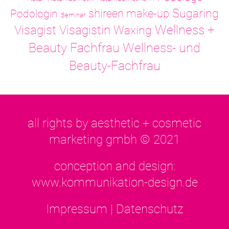
Sugaring
shireen make-up
Podologin
Seminar
Visagistin
Wellness +
Visagist
Waxing
Wellness- und
Beauty Fachfrau
Beauty-Fachfrau
all rights by aesthetic + cosmetic
marketing gmbh © 2021
conception and design:
www.kommunikation-design.de
Impressum
|
Datenschutz