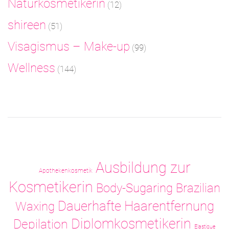
Naturkosmetikerin
(12)
shireen
(51)
Visagismus – Make-up
(99)
Wellness
(144)
Ausbildung zur
Apothekenkosmetik
Kosmetikerin
Body-Sugaring
Brazilian
Dauerhafte Haarentfernung
Waxing
Diplomkosmetikerin
Depilation
Elastique