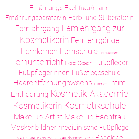
Ernährungs-Fachfrau/mann
Ernährungsberater/in
Farb- und Stilberaterin
Fernlehrgang zur
Fernlehrgang
Kosmetikerin
Fernlehrgänge
Fernlernen
Fernschule
Fernstudium
Fernunterricht
Fußpfleger
Food Coach
Fußpflegerinnen
Fußpflegeschule
Haarentfernungswachs
Intim
Haarlos
Kosmetik-Akademie
Enthaarung
Kosmetikschule
Kosmetikerin
Make-up-Artist
Make-up Fachfrau
Maskenbildner
medizinische Fußpflege
Podologe
Natur
Naturkosmetik
Naturkosmetikerin