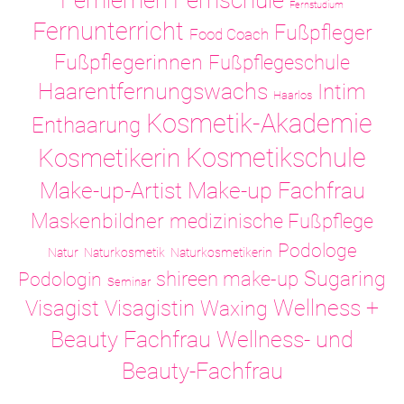
Fernlernen
Fernschule
Fernstudium
Fernunterricht
Fußpfleger
Food Coach
Fußpflegerinnen
Fußpflegeschule
Haarentfernungswachs
Intim
Haarlos
Kosmetik-Akademie
Enthaarung
Kosmetikschule
Kosmetikerin
Make-up-Artist
Make-up Fachfrau
Maskenbildner
medizinische Fußpflege
Podologe
Natur
Naturkosmetik
Naturkosmetikerin
Sugaring
shireen make-up
Podologin
Seminar
Visagistin
Wellness +
Visagist
Waxing
Wellness- und
Beauty Fachfrau
Beauty-Fachfrau