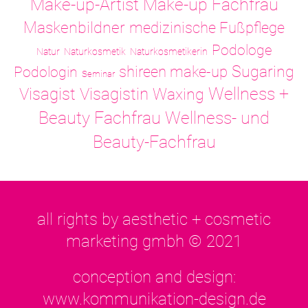
Make-up-Artist
Make-up Fachfrau
Maskenbildner
medizinische Fußpflege
Podologe
Natur
Naturkosmetik
Naturkosmetikerin
Sugaring
shireen make-up
Podologin
Seminar
Visagistin
Wellness +
Visagist
Waxing
Wellness- und
Beauty Fachfrau
Beauty-Fachfrau
all rights by aesthetic + cosmetic
marketing gmbh © 2021
conception and design:
www.kommunikation-design.de