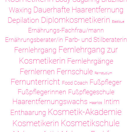
Dauerhafte Haarentfernung
Waxing
Diplomkosmetikerin
Depilation
Elastique
Ernährungs-Fachfrau/mann
Ernährungsberater/in
Farb- und Stilberaterin
Fernlehrgang zur
Fernlehrgang
Kosmetikerin
Fernlehrgänge
Fernlernen
Fernschule
Fernstudium
Fernunterricht
Fußpfleger
Food Coach
Fußpflegerinnen
Fußpflegeschule
Haarentfernungswachs
Intim
Haarlos
Kosmetik-Akademie
Enthaarung
Kosmetikschule
Kosmetikerin