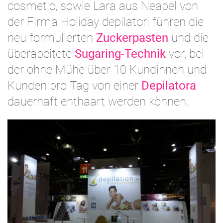
cosmetic, sowie Lara aus Neapel von
der Firma Holiday depilatori führen die
neu formulierten
Zuckerpasten
und die
überabeitete
Sugaring-Technik
vor, bei
der ohne Mühe über 10 Kundinnen und
Kunden pro Tag von einer
Depilatora
dauerhaft enthaart werden können.