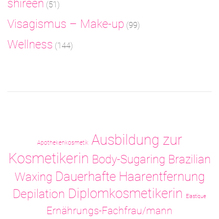
shireen
(51)
Visagismus – Make-up
(99)
Wellness
(144)
Ausbildung zur
Apothekenkosmetik
Kosmetikerin
Body-Sugaring
Brazilian
Dauerhafte Haarentfernung
Waxing
Diplomkosmetikerin
Depilation
Elastique
Ernährungs-Fachfrau/mann