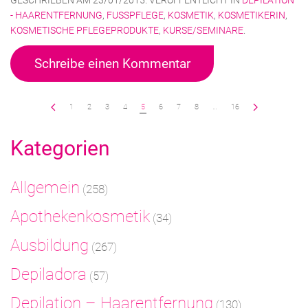
GESCHRIEBEN AM
23/01/2015
. VERÖFFENTLICHT IN
DEPILATION
- HAARENTFERNUNG
,
FUSSPFLEGE
,
KOSMETIK
,
KOSMETIKERIN
,
KOSMETISCHE PFLEGEPRODUKTE
,
KURSE/SEMINARE
.
Schreibe einen Kommentar
1
2
3
4
5
6
7
8
…
16
Kategorien
Allgemein
(258)
Apothekenkosmetik
(34)
Ausbildung
(267)
Depiladora
(57)
Depilation – Haarentfernung
(130)