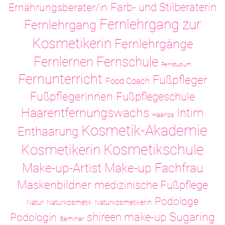
Ernährungsberater/in
Farb- und Stilberaterin
Fernlehrgang zur
Fernlehrgang
Kosmetikerin
Fernlehrgänge
Fernlernen
Fernschule
Fernstudium
Fernunterricht
Fußpfleger
Food Coach
Fußpflegerinnen
Fußpflegeschule
Haarentfernungswachs
Intim
Haarlos
Kosmetik-Akademie
Enthaarung
Kosmetikschule
Kosmetikerin
Make-up-Artist
Make-up Fachfrau
Maskenbildner
medizinische Fußpflege
Podologe
Natur
Naturkosmetik
Naturkosmetikerin
Sugaring
shireen make-up
Podologin
Seminar