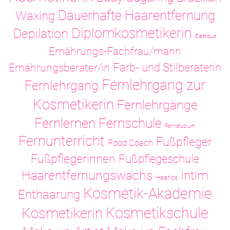
Dauerhafte Haarentfernung
Waxing
Diplomkosmetikerin
Depilation
Elastique
Ernährungs-Fachfrau/mann
Ernährungsberater/in
Farb- und Stilberaterin
Fernlehrgang zur
Fernlehrgang
Kosmetikerin
Fernlehrgänge
Fernlernen
Fernschule
Fernstudium
Fernunterricht
Fußpfleger
Food Coach
Fußpflegerinnen
Fußpflegeschule
Haarentfernungswachs
Intim
Haarlos
Kosmetik-Akademie
Enthaarung
Kosmetikschule
Kosmetikerin