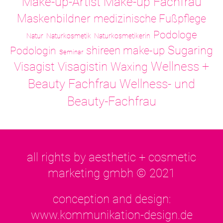
Make-up-Artist
Make-up Fachfrau
Maskenbildner
medizinische Fußpflege
Podologe
Natur
Naturkosmetik
Naturkosmetikerin
Sugaring
shireen make-up
Podologin
Seminar
Visagistin
Wellness +
Visagist
Waxing
Wellness- und
Beauty Fachfrau
Beauty-Fachfrau
all rights by aesthetic + cosmetic
marketing gmbh © 2021
conception and design:
www.kommunikation-design.de