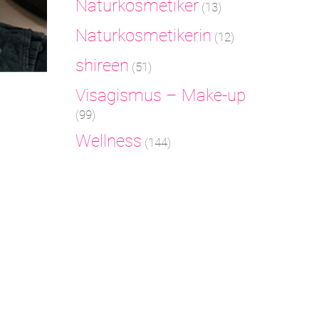
Naturkosmetiker
(13)
Naturkosmetikerin
(12)
shireen
(51)
Visagismus – Make-up
(99)
Wellness
(144)