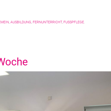
EMEIN
,
AUSBILDUNG
,
FERNUNTERRICHT
,
FUSSPFLEGE
.
 Woche