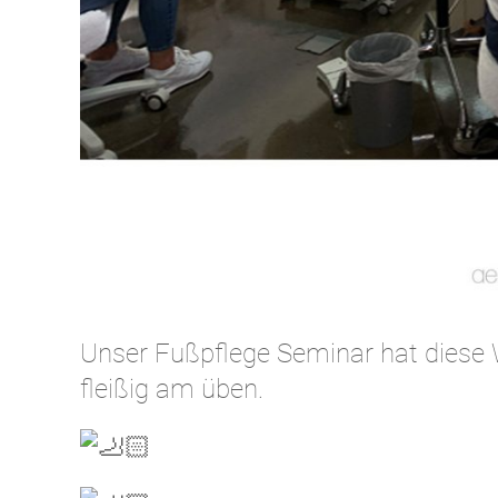
Unser Fußpflege Seminar hat diese
fleißig am üben.