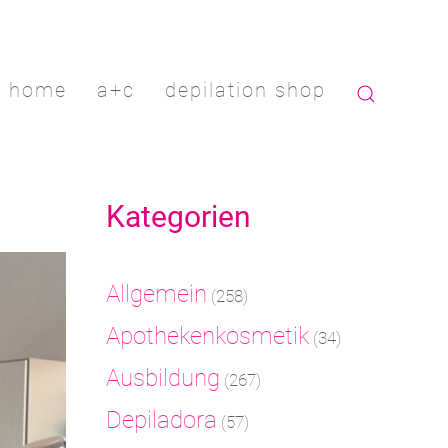
home
a+c
depilation shop
Kategorien
Allgemein
(258)
Apothekenkosmetik
(34)
Ausbildung
(267)
Depiladora
(57)