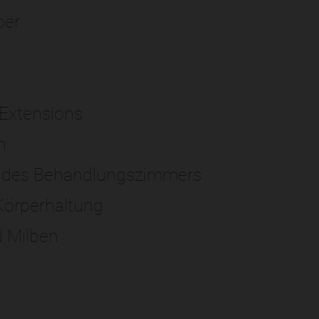
ber
 Extensions
n
 des Behandlungszimmers
 Körperhaltung
d Milben