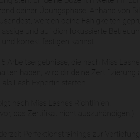
ng steht dir deine Dozentin weiterhin zu
rend deiner Übungsphase. Anhand von Bild
 zusendest, werden deine Fähigkeiten gepr
lassige und auf dich fokussierte Betreuu
l und korrekt festigen kannst.
5 Arbeitsergebnisse, die nach Miss Lashes
alten haben, wird dir deine Zertifizierun
 als Lash Expertin starten.
folgt nach Miss Lashes Richtlinien.
vor, das Zertifikat nicht auszuhändigen.)
derzeit Perfektionstrainings zur Vertiefu