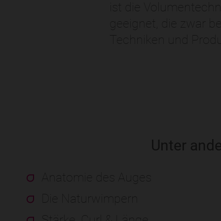
ist die Volumentechni
geeignet, die zwar b
Techniken und Prod
Unter and
Anatomie des Auges
Die Naturwimpern
Stärke, Curl & Länge