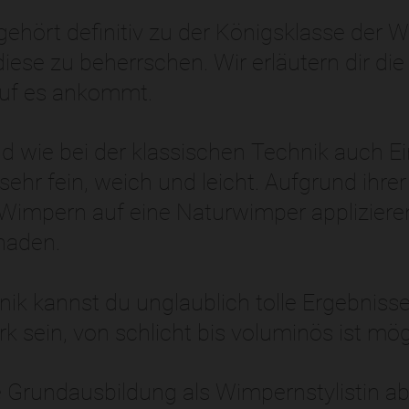
Indian Head Massage
ehört definitiv zu der Königsklasse der 
Reflexzonenmassage mit dem Jadestift
 diese zu beherrschen. Wir erläutern dir di
rauf es ankommt.
Anti-Aging-Hypnose
Nagelmodellage
 wie bei der klassischen Technik auch E
 sehr fein, weich und leicht. Aufgrund ihre
Wimpern auf eine Naturwimper appliziere
haden.
ik kannst du unglaublich tolle Ergebniss
k sein, von schlicht bis voluminös ist mög
 Grundausbildung als Wimpernstylistin abs