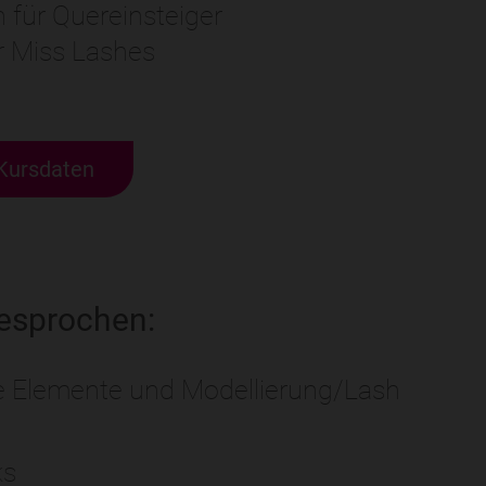
h für Quereinsteiger
er Miss Lashes
Kursdaten
esprochen:
he Elemente und Modellierung/Lash
ks