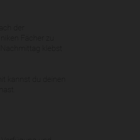
Nach der
hniken Fächer zu
m Nachmittag klebst
it kannst du deinen
hast.