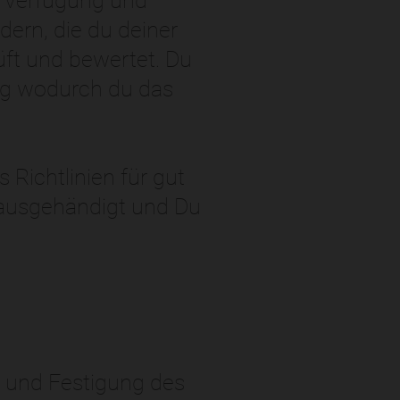
r Verfügung und
ern, die du deiner
üft und bewertet. Du
ng wodurch du das
 Richtlinien für gut
g ausgehändigt und Du
ng und Festigung des