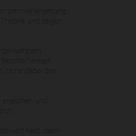
Wimpernverlängerung.
e Theorie und zeigen
inzelwimpern.
r Beschaffenheit
n, ohne dabei den
e erreichen und
lich.
olviert hast, dann