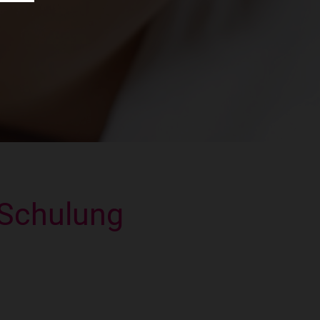
axing Masterclass Diploma
osmetik - Pflege, Beauty, Style
isagist/in Erweiterungsseminar
er diabetische Fuß
Schulung