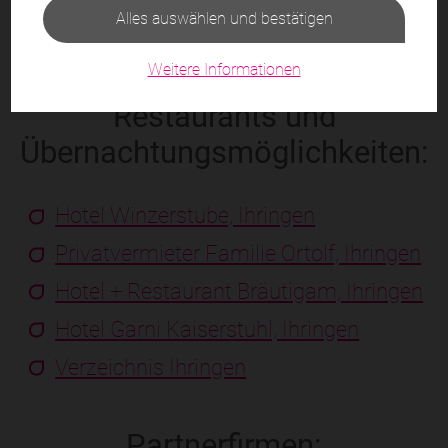
Alles auswählen und bestätigen
Weitere Informationen
Restaurants und
Übernachtungs
möglichkeiten:
Hotel Winzerstube, Ihringen
Privatvermieter Familie Ortolf, Ihringen
Hotel + Restaurant Bräutigam, Ihringen
Hotel Garni Kaiserstuhl, Ihringen
Verzeichnis Ihringen
Partnerfirmen: