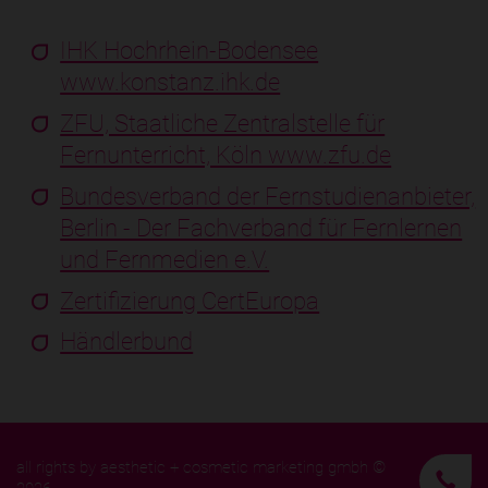
IHK Hochrhein-Bodensee
www.konstanz.ihk.de
ZFU, Staatliche Zentralstelle für
Fernunterricht, Köln www.zfu.de
Bundesverband der Fernstudienanbieter,
Berlin - Der Fachverband für Fernlernen
und Fernmedien e.V.
Zertifizierung CertEuropa
Händlerbund
all rights by aesthetic + cosmetic marketing gmbh ©
K