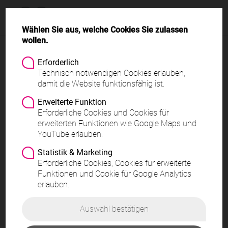
Menü
Wählen Sie aus, welche Cookies Sie zulassen
wollen.
Erforderlich
Seminare und
Technisch notwendigen Cookies erlauben,
damit die Website funktionsfähig ist.
Fernlehrgänge für
Erweiterte Funktion
Erforderliche Cookies und Cookies für
Kosmetik, Wellness und
erweiterten Funktionen wie Google Maps und
YouTube erlauben.
Körperpflege
Statistik & Marketing
Erforderliche Cookies, Cookies für erweiterte
Funktionen und Cookie für Google Analytics
erlauben.
Links
Auswahl bestätigen