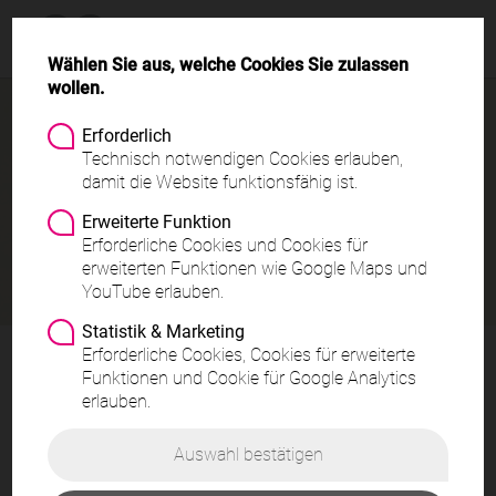
Menü
Wählen Sie aus, welche Cookies Sie zulassen
wollen.
Erforderlich
Technisch notwendigen Cookies erlauben,
damit die Website funktionsfähig ist.
Erweiterte Funktion
Seminare und Fernlehrgänge für
Erforderliche Cookies und Cookies für
erweiterten Funktionen wie Google Maps und
Kosmetik, Wellness und Körperpflege
YouTube erlauben.
Statistik & Marketing
Erforderliche Cookies, Cookies für erweiterte
Funktionen und Cookie für Google Analytics
erlauben.
Fernlehrgänge/e-Learning
- Seminare
Auswahl bestätigen