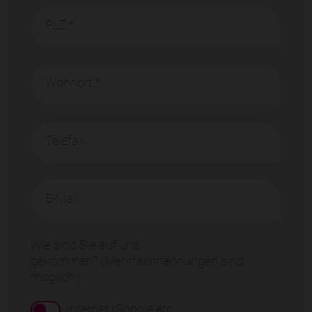
PLZ:
*
Wohnort:
*
Telefax:
E-Mail:
Wie sind Sie auf uns
gekommen? (Mehrfachnennungen sind
möglich!)
Internet (Google etc.)